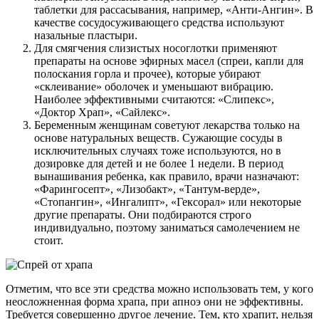
таблетки для рассасывания, например, «Анти-Ангин». В
качестве сосудосуживающего средства используют
назальные пластыри.
Для смягчения слизистых носоглотки применяют
препараты на основе эфирных масел (спреи, капли для
полоскания горла и прочее), которые убирают
«склеивание» оболочек и уменьшают вибрацию.
Наиболее эффективными считаются: «Cлипeкc»,
«Дoктop Xpaп», «Caйлeкc».
Беременным женщинам советуют лекарства только на
основе натуральных веществ. Сужающие сосуды в
исключительных случаях тоже используются, но в
дозировке для детей и не более 1 недели. В период
вынашивания ребенка, как правило, врачи назначают:
«Фарингосепт», «Лизобакт», «Тантум-верде»,
«Стопангин», «Ингалипт», «Гексорал» или некоторые
другие препараты. Они подбираются строго
индивидуально, поэтому заниматься самолечением не
стоит.
Отметим, что все эти средства можно использовать тем, у кого
неосложненная форма храпа, при апноэ они не эффективны.
Требуется совершенно другое лечение. Тем, кто храпит, нельзя