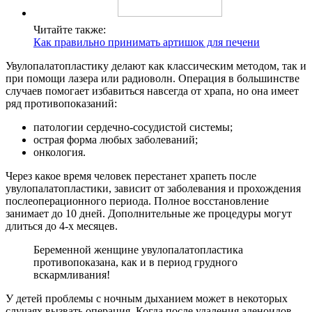
Читайте также:
Как правильно принимать артишок для печени
Увулопалатопластику делают как классическим методом, так и
при помощи лазера или радиоволн. Операция в большинстве
случаев помогает избавиться навсегда от храпа, но она имеет
ряд противопоказаний:
патологии сердечно-сосудистой системы;
острая форма любых заболеваний;
онкология.
Через какое время человек перестанет храпеть после
увулопалатопластики, зависит от заболевания и прохождения
послеоперационного периода. Полное восстановление
занимает до 10 дней. Дополнительные же процедуры могут
длиться до 4-х месяцев.
Беременной женщине увулопалатопластика
противопоказана, как и в период грудного
вскармливания!
У детей проблемы с ночным дыханием может в некоторых
случаях вызвать операция. Когда после удаления аденоидов