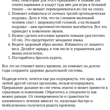
боку. Некоторые для этого пришивают к пижаме (на
спине) кармашек и кладут туда мяч для игры в большой
теннис – он мешает переворачиваться во сне на спину.
Поможет избавиться от ночных трелей ортопедическая
подушка. Дело в том, что на слишком маленькой
человек спит с запрокинутой головой, а на большой
подушке – шея противоестественно выгибается. Все это
приводит к появлению звуков.
Нужно сделать изголовье кровати повыше (достаточно
10 см). Это предотвратит западание языка.
Ведите здоровый образ жизни. Избавьтесь от лишнего
веса. Делайте зарядку, в том числе и упражнения для
мышц носоглотки.
Постарайтесь бросить курить.
Все это не отнимет много времени, но поможет на долгие
годы сохранить здоровье дыхательной системы.
Подводя итоги, хочется еще раз подчеркнуть, что храп, как и
любой другой сигнал организма, нельзя игнорировать.
Прерывание дыхание во сне очень опасно и может привести к
серьезным осложнениям. Обратитесь к специалисту как
можно раньше. От своевременности и грамотности
назначенного лечения зависит то, насколько быстро и
безболезненно получится решить проблему.