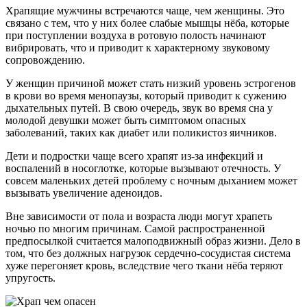
Храпящие мужчины встречаются чаще, чем женщины. Это
связано с тем, что у них более слабые мышцы нёба, которые
при поступлении воздуха в ротовую полость начинают
вибрировать, что и приводит к характерному звуковому
сопровождению.
У женщин причиной может стать низкий уровень эстрогенов
в крови во время менопаузы, который приводит к сужению
дыхательных путей. В свою очередь, звук во время сна у
молодой девушки может быть симптомом опасных
заболеваний, таких как диабет или поликистоз яичников.
Дети и подростки чаще всего храпят из-за инфекций и
воспалений в носоглотке, которые вызывают отечность. У
совсем маленьких детей проблему с ночным дыханием может
вызывать увеличение аденоидов.
Вне зависимости от пола и возраста люди могут храпеть
ночью по многим причинам. Самой распространенной
предпосылкой считается малоподвижный образ жизни. Дело в
том, что без должных нагрузок сердечно-сосудистая система
хуже перегоняет кровь, вследствие чего ткани нёба теряют
упругость.