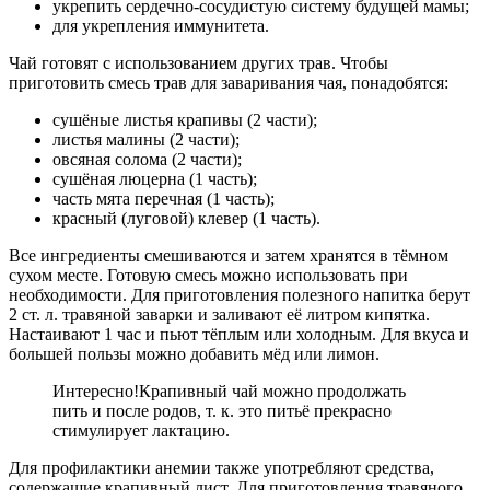
укрепить сердечно-сосудистую систему будущей мамы;
для укрепления иммунитета.
Чай готовят с использованием других трав. Чтобы
приготовить смесь трав для заваривания чая, понадобятся:
сушёные листья крапивы (2 части);
листья малины (2 части);
овсяная солома (2 части);
сушёная люцерна (1 часть);
часть мята перечная (1 часть);
красный (луговой) клевер (1 часть).
Все ингредиенты смешиваются и затем хранятся в тёмном
сухом месте. Готовую смесь можно использовать при
необходимости. Для приготовления полезного напитка берут
2 ст. л. травяной заварки и заливают её литром кипятка.
Настаивают 1 час и пьют тёплым или холодным. Для вкуса и
большей пользы можно добавить мёд или лимон.
Интересно!
Крапивный чай можно продолжать
пить и после родов, т. к. это питьё прекрасно
стимулирует лактацию.
Для профилактики анемии также употребляют средства,
содержащие крапивный лист. Для приготовления травяного