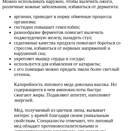
Можно использовать наружно, чтобы вылечить ожоги,
различные кожные заболевания, избавиться от дерматита:
аргинин, приводит в норму обменные процессы
организма;
гистидин повышает гемоглобин;
разнообразие ферментов помогает вылечить
поджелудочную железу, наладить стул;
седативные качества продукта помогают бороться со
стрессом, избавиться от нервных напряжений и
нарушений сна;
укрепляет мышцу сердца и сосуды;
используется для избавления от катаракты;
с его помощью можно придать эмали более светлый
оттенок.
Калорийность липового меда довольна высока. Но
содержащиеся в нем аминокислоты быстро
сжигают жиры. Подавляют аппетит, наполняют
энергией.
Мед, получаемый из цветков липы, вызывает
интерес у врачей благодаря своим уникальным
свойствам. Специалисты отмечают, что липовый
мед обладает противовоспалительными и