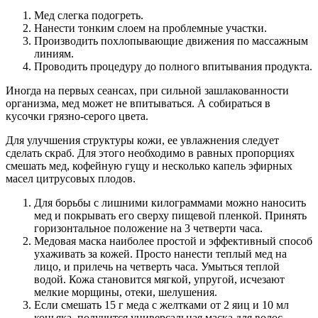
Мед слегка подогреть.
Нанести тонким слоем на проблемные участки.
Производить похлопывающие движения по массажным
линиям.
Проводить процедуру до полного впитывания продукта.
Иногда на первых сеансах, при сильной зашлакованности
организма, мед может не впитываться. А собираться в
кусочки грязно-серого цвета.
Для улучшения структуры кожи, ее увлажнения следует
сделать скраб. Для этого необходимо в равных пропорциях
смешать мед, кофейную гущу и несколько капель эфирных
масел цитрусовых плодов.
Для борьбы с лишними килограммами можно наносить
мед и покрывать его сверху пищевой пленкой. Принять
горизонтальное положение на 3 четверти часа.
Медовая маска наиболее простой и эффективный способ
ухаживать за кожей. Просто нанести теплый мед на
лицо, и прилечь на четверть часа. Умыться теплой
водой. Кожа становится мягкой, упругой, исчезают
мелкие морщины, отеки, шелушения.
Если смешать 15 г меда с желтками от 2 яиц и 10 мл
коньяка, получится универсальная маска для волос.