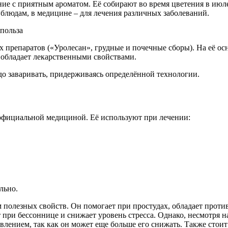
ение с приятным ароматом. Её собирают во время цветения в ию
 блюдам, в медицине – для лечения различных заболеваний.
 препаратов («Уролесан», грудные и почечные сборы). На её ос
 обладает лекарственными свойствами.
до заваривать, придерживаясь определённой технологии.
официальной медициной. Её используют при лечении:
льно.
 полезных свойств. Он помогает при простудах, обладает прот
ри бессоннице и снижает уровень стресса. Однако, несмотря н
влением, так как он может еще больше его снижать. Также сто