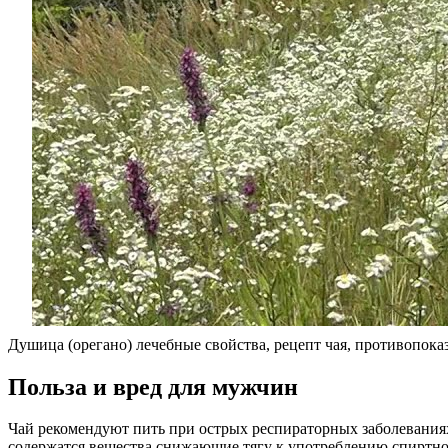
Душица (орегано) лечебные свойства, рецепт чая, противопока
Польза и вред для мужчин
Чай рекомендуют пить при острых респираторных заболеваниях
содержатся вещества снижающие тягу к употреблению спиртно