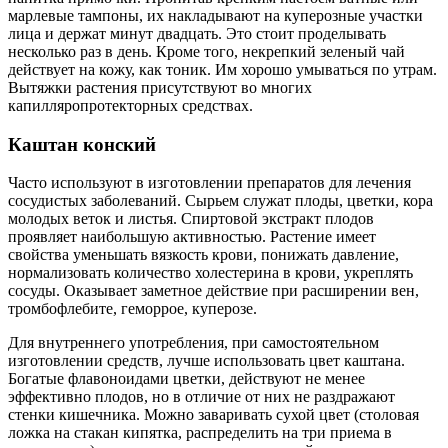
марлевые тампоны, их накладывают на куперозные участки
лица и держат минут двадцать. Это стоит проделывать
несколько раз в день. Кроме того, некрепкий зеленый чай
действует на кожу, как тоник. Им хорошо умываться по утрам.
Вытяжки растения присутствуют во многих
капилляропротекторных средствах.
Каштан конский
Часто используют в изготовлении препаратов для лечения
сосудистых заболеваний. Сырьем служат плоды, цветки, кора
молодых веток и листья. Спиртовой экстракт плодов
проявляет наибольшую активностью. Растение имеет
свойства уменьшать вязкость крови, понижать давление,
нормализовать количество холестерина в крови, укреплять
сосуды. Оказывает заметное действие при расширении вен,
тромбофлебите, геморрое, куперозе.
Для внутреннего употребления, при самостоятельном
изготовлении средств, лучше использовать цвет каштана.
Богатые флавоноидами цветки, действуют не менее
эффективно плодов, но в отличие от них не раздражают
стенки кишечника. Можно заваривать сухой цвет (столовая
ложка на стакан кипятка, распределить на три приема в