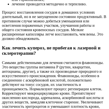
лечение проводится методично и терпеливо.
Процесс восстановления сосудов в домашних условиях
длительный, но в не запущенном состоянии продуктивный. В
противном случае можно добиться уменьшения или
осветления пораженных участков, улучшения работы и
общего состояния кровеносных сосудов. Мелкие
расширенные капилляры легче восстановить, чем вены. Это
должно обнадеживать.
Как лечить купероз, не прибегая к лазерной и
склеротерапии?
Самыми действенными для лечения считаются флавоноиды.
Это вещества группы витамина Р (рутин, кварцетин,
антоцианы, другие), а также их производные природного и
искусственного происхождения. Флавоноиды, особенно в
соединении с аскорбиновой кислотой, положительно
действуют на тонус сосудов, их эластичность и
проницаемость. Нормализуют процесс регенерации клеток.
Корректируют микроциркуляцию крови. Препятствуют
окислению кислорода, адреналина, аскорбиновой кислоты и
других веществ, замедляя клеточное старение. Увеличивают
эластичность эритроцитов и уменьшают плотность крови,