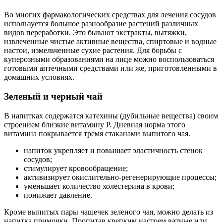
Во многих фармакологических средствах для лечения сосудов
используется большое разнообразие растений различных
видов переработки. Это бывают экстракты, вытяжки,
извлеченные чистые активные вещества, спиртовые и водные
настои, измельченные сухие растения. Для борьбы с
куперозными образованиями на лице можно воспользоваться
готовыми аптечными средствами или же, приготовленными в
домашних условиях.
Зеленый и черный чай
В напитках содержатся катехины (дубильные вещества) своим
строением близкие витамину Р. Дневная норма этого
витамина покрывается тремя стаканами выпитого чая.
напиток укрепляет и повышает эластичность стенок
сосудов;
стимулирует кровообращение;
активизирует окислительно-регенерирующие процессы;
уменьшает количество холестерина в крови;
понижает давление.
Кроме выпитых пары чашечек зеленого чая, можно делать из
напитка примочки. Пропитав крепким настоем ватные или