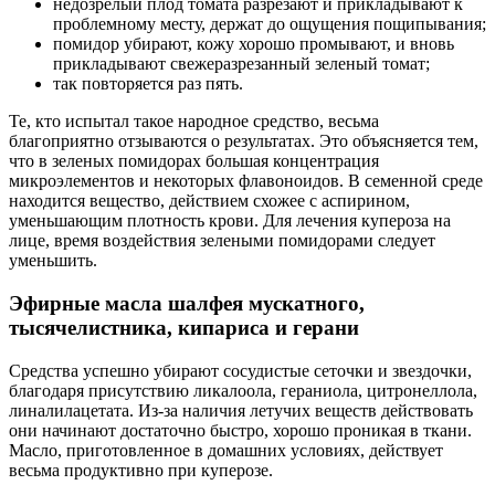
недозрелый плод томата разрезают и прикладывают к
проблемному месту, держат до ощущения пощипывания;
помидор убирают, кожу хорошо промывают, и вновь
прикладывают свежеразрезанный зеленый томат;
так повторяется раз пять.
Те, кто испытал такое народное средство, весьма
благоприятно отзываются о результатах. Это объясняется тем,
что в зеленых помидорах большая концентрация
микроэлементов и некоторых флавоноидов. В семенной среде
находится вещество, действием схожее с аспирином,
уменьшающим плотность крови. Для лечения купероза на
лице, время воздействия зелеными помидорами следует
уменьшить.
Эфирные масла шалфея мускатного,
тысячелистника, кипариса и герани
Средства успешно убирают сосудистые сеточки и звездочки,
благодаря присутствию ликалоола, гераниола, цитронеллола,
линалилацетата. Из-за наличия летучих веществ действовать
они начинают достаточно быстро, хорошо проникая в ткани.
Масло, приготовленное в домашних условиях, действует
весьма продуктивно при куперозе.