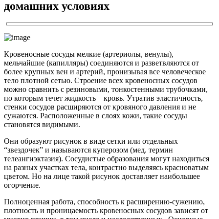
домашних условиях
Кровеносные сосуды мелкие (артериолы, венулы),
мельчайшие (капилляры) соединяются и разветвляются от
более крупных вен и артерий, пронизывая все человеческое
тело плотной сетью. Строение всех кровеносных сосудов
можно сравнить с резиновыми, тонкостенными трубочками,
по которым течет жидкость – кровь. Утратив эластичность,
стенки сосудов расширяются от кровяного давления и не
сужаются. Расположенные в слоях кожи, такие сосуды
становятся видимыми.
Они образуют рисунок в виде сетки или отдельных
“звездочек” и называются куперозом (мед. термин
телеангиэктазия). Сосудистые образования могут находиться
на разных участках тела, контрастно выделяясь красноватым
цветом. Но на лице такой рисунок доставляет наибольшее
огорчение.
Полноценная работа, способность к расширению-сужению,
плотность и проницаемость кровеносных сосудов зависят от