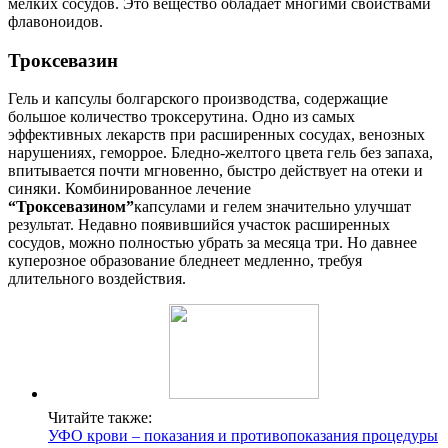
мелких сосудов. Это вещество обладает многими свойствами
флавоноидов.
Троксевазин
Гель и капсулы болгарского производства, содержащие
большое количество троксерутина. Одно из самых
эффективных лекарств при расширенных сосудах, венозных
нарушениях, геморрое. Бледно-желтого цвета гель без запаха,
впитывается почти мгновенно, быстро действует на отеки и
синяки. Комбинированное лечение
“Троксевазином”
капсулами и гелем значительно улучшат
результат. Недавно появившийся участок расширенных
сосудов, можно полностью убрать за месяца три. Но давнее
куперозное образование бледнеет медленно, требуя
длительного воздействия.
Читайте также:
УФО крови – показания и противопоказания процедуры