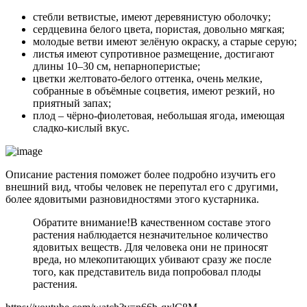
стебли ветвистые, имеют деревянистую оболочку;
сердцевина белого цвета, пористая, довольно мягкая;
молодые ветви имеют зелёную окраску, а старые серую;
листья имеют супротивное размещение, достигают
длины 10–30 см, непарноперистые;
цветки желтовато-белого оттенка, очень мелкие,
собранные в объёмные соцветия, имеют резкий, но
приятный запах;
плод – чёрно-фиолетовая, небольшая ягода, имеющая
сладко-кислый вкус.
Описание растения поможет более подробно изучить его
внешний вид, чтобы человек не перепутал его с другими,
более ядовитыми разновидностями этого кустарника.
Обратите внимание!
В качественном составе этого
растения наблюдается незначительное количество
ядовитых веществ. Для человека они не приносят
вреда, но млекопитающих убивают сразу же после
того, как представитель вида попробовал плоды
растения.