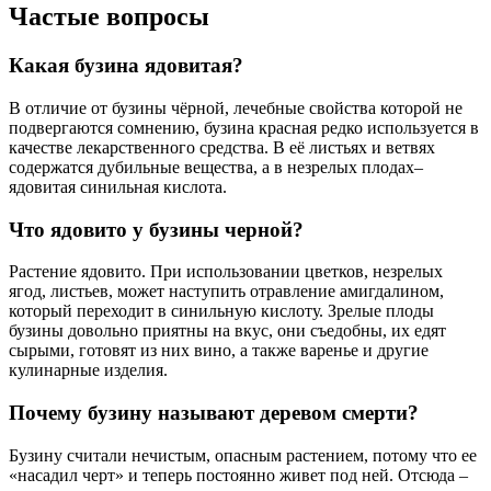
Частые вопросы
Какая бузина ядовитая?
В отличие от бузины чёрной, лечебные свойства которой не
подвергаются сомнению, бузина красная редко используется в
качестве лекарственного средства. В её листьях и ветвях
содержатся дубильные вещества, а в незрелых плодах–
ядовитая синильная кислота.
Что ядовито у бузины черной?
Растение ядовито. При использовании цветков, незрелых
ягод, листьев, может наступить отравление амигдалином,
который переходит в синильную кислоту. Зрелые плоды
бузины довольно приятны на вкус, они съедобны, их едят
сырыми, готовят из них вино, а также варенье и другие
кулинарные изделия.
Почему бузину называют деревом смерти?
Бузину считали нечистым, опасным растением, потому что ее
«насадил черт» и теперь постоянно живет под ней. Отсюда –