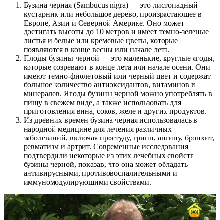
Бузина черная (Sambucus nigra) — это листопадный
кустарник или небольшое дерево, произрастающее в
Европе, Азии и Северной Америке. Оно может
достигать высоты до 10 метров и имеет темно-зеленые
листья и белые или кремовые цветы, которые
появляются в конце весны или начале лета.
Плоды бузины черной — это маленькие, круглые ягоды,
которые созревают в конце лета или начале осени. Они
имеют темно-фиолетовый или черный цвет и содержат
большое количество антиоксидантов, витаминов и
минералов. Ягоды бузины черной можно употреблять в
пищу в свежем виде, а также использовать для
приготовления вина, соков, желе и других продуктов.
Из древних времен бузина черная использовалась в
народной медицине для лечения различных
заболеваний, включая простуду, грипп, ангину, бронхит,
ревматизм и артрит. Современные исследования
подтвердили некоторые из этих лечебных свойств
бузины черной, показав, что она может обладать
антивирусными, противовоспалительными и
иммуномодулирующими свойствами.