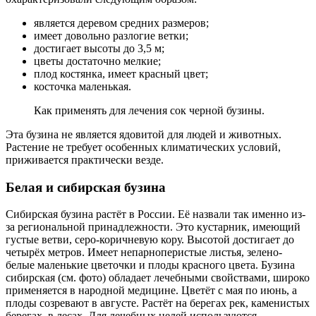
является деревом средних размеров;
имеет довольно разлогие ветки;
достигает высоты до 3,5 м;
цветы достаточно мелкие;
плод костянка, имеет красный цвет;
косточка маленькая.
Как применять для лечения сок черной бузины.
Эта бузина не является ядовитой для людей и животных.
Растение не требует особенных климатических условий,
приживается практически везде.
Белая и сибирская бузина
Сибирская бузина растёт в России. Её назвали так именно из-
за региональной принадлежности. Это кустарник, имеющий
густые ветви, серо-коричневую кору. Высотой достигает до
четырёх метров. Имеет непарноперистые листья, зелено-
белые маленькие цветочки и плоды красного цвета. Бузина
сибирская (см. фото) обладает лечебными свойствами, широко
применяется в народной медицине. Цветёт с мая по июнь, а
плоды созревают в августе. Растёт на берегах рек, каменистых
берегах, в лесах. Для лечебных целей используются