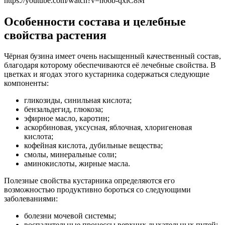
https://youtube.com/watch?v=n66b-qxlC8M
Особенности состава и целебные
свойства растения
Чёрная бузина имеет очень насыщенный качественный состав,
благодаря которому обеспечиваются её лечебные свойства. В
цветках и ягодах этого кустарника содержаться следующие
компоненты:
гликозиды, синильная кислота;
бензальдегид, глюкоза;
эфирное масло, каротин;
аскорбиновая, уксусная, яблочная, хлоригеновая
кислота;
кофейная кислота, дубильные вещества;
смолы, минеральные соли;
аминокислоты, жирные масла.
Полезные свойства кустарника определяются его
возможностью продуктивно бороться со следующими
заболеваниями:
болезни мочевой системы;
воспалительные процессы верхних дыхательных путей;