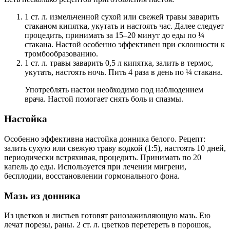
1 ст. л. измельченной сухой или свежей травы заварить
стаканом кипятка, укутать и настоять час. Далее следует
процедить, принимать за 15–20 минут до еды по ¼
стакана. Настой особенно эффективен при склонности к
тромбообразованию.
1 ст. л. травы заварить 0,5 л кипятка, залить в термос,
укутать, настоять ночь. Пить 4 раза в день по ¼ стакана.
Употреблять настои необходимо под наблюдением
врача. Настой помогает снять боль и спазмы.
Настойка
Особенно эффективна настойка донника белого. Рецепт:
залить сухую или свежую траву водкой (1:5), настоять 10 дней,
периодически встряхивая, процедить. Принимать по 20
капель до еды. Используется при лечении мигрени,
бесплодии, восстановлении гормонального фона.
Мазь из донника
Из цветков и листьев готовят ранозаживляющую мазь. Ею
лечат порезы, раны. 2 ст. л. цветков перетереть в порошок,