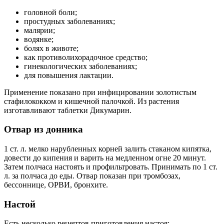
головной боли;
простудных заболеваниях;
малярии;
водянке;
болях в животе;
как противолихорадочное средство;
гинекологических заболеваниях;
для повышения лактации.
Применение показано при инфицировании золотистым
стафилококком и кишечной палочкой. Из растения
изготавливают таблетки Дикумарин.
Отвар из донника
1 ст. л. мелко нарубленных корней залить стаканом кипятка,
довести до кипения и варить на медленном огне 20 минут.
Затем полчаса настоять и профильтровать. Принимать по 1 ст.
л. за полчаса до еды. Отвар показан при тромбозах,
бессоннице, ОРВИ, бронхите.
Настой
Есть несколько рецептов приготовления настоя: