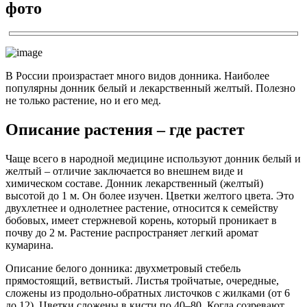
фото
В России произрастает много видов донника. Наиболее
популярны донник белый и лекарственный желтый. Полезно
не только растение, но и его мед.
Описание растения – где растет
Чаще всего в народной медицине используют донник белый и
желтый – отличие заключается во внешнем виде и
химическом составе. Донник лекарственный (желтый)
высотой до 1 м. Он более изучен. Цветки желтого цвета. Это
двухлетнее и однолетнее растение, относится к семейству
бобовых, имеет стержневой корень, который проникает в
почву до 2 м. Растение распространяет легкий аромат
кумарина.
Описание белого донника: двухметровый стебель
прямостоящий, ветвистый. Листья тройчатые, очередные,
сложены из продольно-обратных листочков с жилками (от 6
до 12). Цветки сложены в кисти по 40–80. Когда созревают