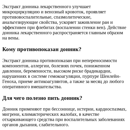
Экстракт донника лекарственного улучшает
микроциркуляцию и венозный кровоток, проявляет
противовоспалительные, спазмолитические,
анальгезирующие свойства, ускоряет заживление ран и
эффективен при флебитах (воспалении стенки вен). Действие
донника лекарственного распространяется главным образом
на вены.
Кому противопоказан донник?
Экстракт донника противопоказан при непереносимости
компонентов, аллергии, болезнях почек, пониженном
давлении, беременности, высоком риске брадикардии,
нарушениях в системе гемокоагуляции, пурпуре Шенлейн-
Геноха, приеме антикоагулянтов, а также за месяц до любого
оперативного вмешательства.
Для чего полезно пить донник?
Донник применяют при бессоннице, истерии, кардиоспазмах,
мигрени, климактерических жалобах, в качестве
отхаркивающего средства при воспалительных заболеваниях
органов дыхания, слабительного.