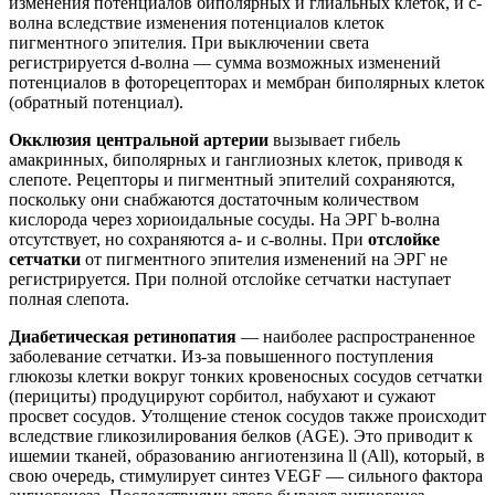
изменения потенциалов биполярных и глиальных клеток, и с-
волна вследствие изменения потенциалов клеток
пигментного эпителия. При выключении света
регистрируется d-волна — сумма возможных изменений
потенциалов в фоторецепторах и мембран биполярных клеток
(обратный потенциал).
Окклюзия центральной артерии
вызывает гибель
амакринных, биполярных и ганглиозных клеток, приводя к
слепоте. Рецепторы и пигментный эпителий сохраняются,
поскольку они снабжаются достаточным количеством
кислорода через хориоидальные сосуды. На ЭРГ b-волна
отсутствует, но сохраняются а- и с-волны. При
отслойке
сетчатки
от пигментного эпителия изменений на ЭРГ не
регистрируется. При полной отслойке сетчатки наступает
полная слепота.
Диабетическая ретинопатия
— наиболее распространенное
заболевание сетчатки. Из-за повышенного поступления
глюкозы клетки вокруг тонких кровеносных сосудов сетчатки
(перициты) продуцируют сорбитол, набухают и сужают
просвет сосудов. Утолщение стенок сосудов также происходит
вследствие гликозилирования белков (AGE). Это приводит к
ишемии тканей, образованию ангиотензина ll (All), который, в
свою очередь, стимулирует синтез VEGF — сильного фактора