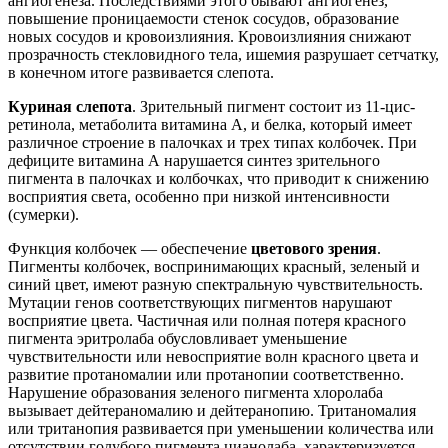
ангиогенеза. Последствиями этого бывают ангиогенез,
повышение проницаемости стенок сосудов, образование
новых сосудов и кровоизлияния. Кровоизлияния снижают
прозрачность стекловидного тела, ишемия разрушает сетчатку,
в конечном итоге развивается слепота.
Куриная слепота
. Зрительный пигмент состоит из 11-цис-
ретинола, метаболита витамина А, и белка, который имеет
различное строение в палочках и трех типах колбочек. При
дефиците витамина А нарушается синтез зрительного
пигмента в палочках и колбочках, что приводит к снижению
восприятия света, особенно при низкой интенсивности
(сумерки).
Функция колбочек — обеспечение
цветового зрения
.
Пигменты колбочек, воспринимающих красный, зеленый и
синий цвет, имеют разную спектральную чувствительность.
Мутации генов соответствующих пигментов нарушают
восприятие цвета. Частичная или полная потеря красного
пигмента эритролаба обусловливает уменьшение
чувствительности или невосприятие волн красного цвета и
развитие протаномалии или протанопии соответственно.
Нарушение образования зеленого пигмента хлоролаба
вызывает дейтераномалию и дейтеранопию. Тританомалия
или тританопия развивается при уменьшении количества или
отсутствии голубого пигмента цианолаба, характеризуется