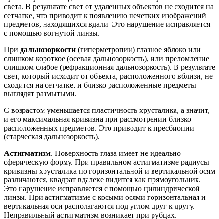
света. В результате свет от удаленных объектов не сходится на
сетчатке, что приводит к появлению нечетких изображений
предметов, находящихся вдали. Это нарушение исправляется
с помощью вогнутой линзы.
При
дальнозоркости
(гиперметропии) глазное яблоко или
слишком короткое (осевая дальнозоркость), или преломление
слишком слабое (рефракционная дальнозоркость). В результате
свет, который исходит от объекта, расположенного вблизи, не
сходится на сетчатке, и близко расположенные предметы
выглядят размытыми.
С возрастом уменьшается пластичность хрусталика, а значит,
и его максимальная кривизна при рассмотрении близко
расположенных предметов. Это приводит к пресбиопии
(старческая дальнозоркость).
Астигматизм
. Поверхность глаза имеет не идеально
сферическую форму. При правильном астигматизме радиусы
кривизны хрусталика по горизонтальной и вертикальной осям
различаются, квадрат вдалеке видится как прямоугольник.
Это нарушение исправляется с помощью цилиндрической
линзы. При астигматизме с косыми осями горизонтальная и
вертикальная оси располагаются под углом друг к другу.
Неправильный астигматизм возникает при рубцах.