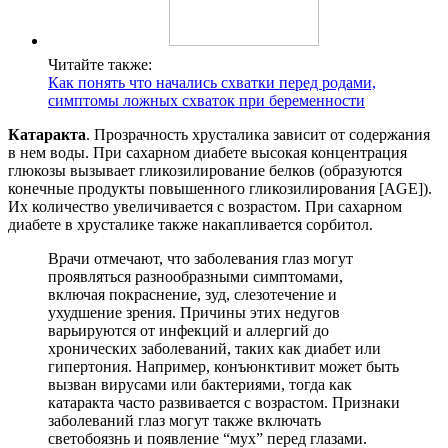
Читайте также:
Как понять что начались схватки перед родами,
симптомы ложных схваток при беременности
Катаракта
. Прозрачность хрусталика зависит от содержания
в нем воды. При сахарном диабете высокая концентрация
глюкозы вызывает гликозилирование белков (образуются
конечные продукты повышенного гликозилирования [AGE]).
Их количество увеличивается с возрастом. При сахарном
диабете в хрусталике также накапливается сорбитол.
Врачи отмечают, что заболевания глаз могут
проявляться разнообразными симптомами,
включая покраснение, зуд, слезотечение и
ухудшение зрения. Причины этих недугов
варьируются от инфекций и аллергий до
хронических заболеваний, таких как диабет или
гипертония. Например, конъюнктивит может быть
вызван вирусами или бактериями, тогда как
катаракта часто развивается с возрастом. Признаки
заболеваний глаз могут также включать
светобоязнь и появление “мух” перед глазами.