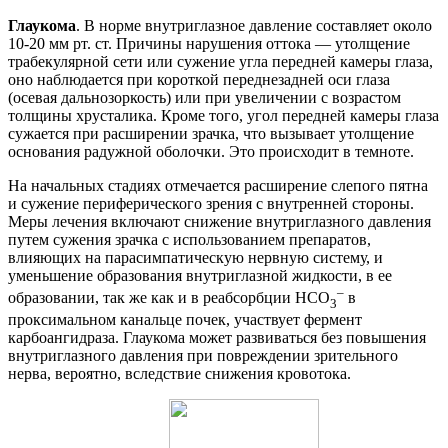
Глаукома
. В норме внутриглазное давление составляет около
10-20 мм рт. ст. Причины нарушения оттока — утолщение
трабекулярной сети или сужение угла передней камеры глаза,
оно наблюдается при короткой переднезадней оси глаза
(осевая дальнозоркость) или при увеличении с возрастом
толщины хрусталика. Кроме того, угол передней камеры глаза
сужается при расширении зрачка, что вызывает утолщение
основания радужной оболочки. Это происходит в темноте.
На начальных стадиях отмечается расширение слепого пятна
и сужение периферического зрения с внутренней стороны.
Меры лечения включают снижение внутриглазного давления
путем сужения зрачка с использованием препаратов,
влияющих на парасимпатическую нервную систему, и
уменьшение образования внутриглазной жидкости, в ее
–
образовании, так же как и в реабсорбции HCO
в
3
проксимальном канальце почек, участвует фермент
карбоангидраза. Глаукома может развиваться без повышения
внутриглазного давления при повреждении зрительного
нерва, вероятно, вследствие снижения кровотока.