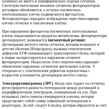
особенно их много в периферических отделах сетчатки.
Светочувствительные внешние сегменты фоторецепторов
регулярно обновляются, а остатки пигментных
эпителиальных клеток подвергаются фагоцитозу.
Фоторецепторы передают возбуждение через биполярные
клетки сетчатки в ганглиозные клетки.
При нарушении фагоцитоза пигментных эпителиальных
клеток накапливаются продукты метаболизма, фоторецепторы
дегенерируют, развивается
пигментный ретинит
.
Дегенерация желтого пятна сетчатки, которая возникает в
детстве (болезнь Штаргардта), вызвана генетическим
дефектом АТФ-связывающего транспортного белка, который
в норме экспрессируется в наружном сегменте
фоторецепторов. Недостаток этого переносчика нарушает
обновление наружных сегментов зрительных клеток. У
гетерозигот с генетическим дефектом переносчика с
возрастом усиливается дегенерация желтого пятна.
Электроретинограмма (ЭРГ)
. Когда свет падает на сетчатку,
регистрируется разность потенциалов между роговицей и
индифферентным электродом, помещенным на ухо. При
вспышках света сначала генерируется а-волна, которая
представляет собой сумму изменений потенциалов в
рецепторах. За ней следует b-волна, которая образуется за счет