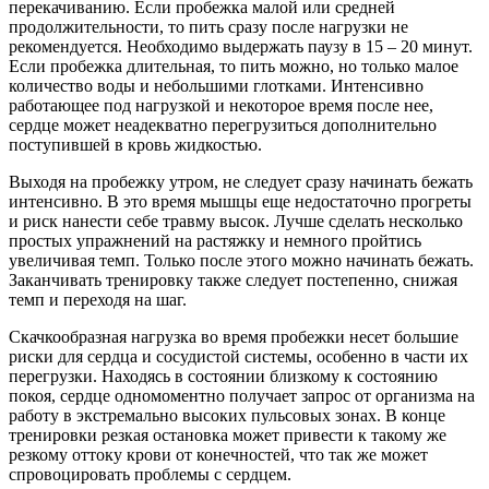
перекачиванию. Если пробежка малой или средней
продолжительности, то пить сразу после нагрузки не
рекомендуется. Необходимо выдержать паузу в 15 – 20 минут.
Если пробежка длительная, то пить можно, но только малое
количество воды и небольшими глотками. Интенсивно
работающее под нагрузкой и некоторое время после нее,
сердце может неадекватно перегрузиться дополнительно
поступившей в кровь жидкостью.
Выходя на пробежку утром, не следует сразу начинать бежать
интенсивно. В это время мышцы еще недостаточно прогреты
и риск нанести себе травму высок. Лучше сделать несколько
простых упражнений на растяжку и немного пройтись
увеличивая темп. Только после этого можно начинать бежать.
Заканчивать тренировку также следует постепенно, снижая
темп и переходя на шаг.
Скачкообразная нагрузка во время пробежки несет большие
риски для сердца и сосудистой системы, особенно в части их
перегрузки. Находясь в состоянии близкому к состоянию
покоя, сердце одномоментно получает запрос от организма на
работу в экстремально высоких пульсовых зонах. В конце
тренировки резкая остановка может привести к такому же
резкому оттоку крови от конечностей, что так же может
спровоцировать проблемы с сердцем.