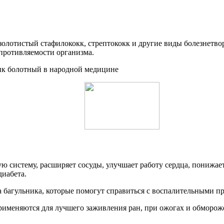
золотистый стафилококк, стрептококк и другие виды болезнетв
противляемости организма.
 систему, расширяет сосуды, улучшает работу сердца, понижает
иабета.
а багульника, которые помогут справиться с воспалительными п
применяются для лучшего заживления ран, при ожогах и обморож