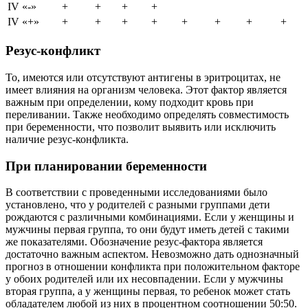
IV «-»
+
+
+
+
IV «+»
+
+
+
+
+
+
+
+
Резус-конфликт
То, имеются или отсутствуют антигены в эритроцитах, не
имеет влияния на организм человека. Этот фактор является
важным при определении, кому подходит кровь при
переливании. Также необходимо определять совместимость
при беременности, что позволит выявить или исключить
наличие резус-конфликта.
При планировании беременности
В соответствии с проведенными исследованиями было
установлено, что у родителей с разными группами дети
рождаются с различными комбинациями. Если у женщины и
мужчины первая группа, то они будут иметь детей с такими
же показателями. Обозначение резус-фактора является
достаточно важным аспектом. Невозможно дать однозначный
прогноз в отношении конфликта при положительном факторе
у обоих родителей или их несовпадении. Если у мужчины
вторая группа, а у женщины первая, то ребенок может стать
обладателем любой из них в процентном соотношении 50:50.