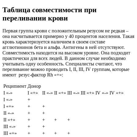
Таблица совместимости при
переливании крови
Первая группа крови с положительным резусом не редкая –
она насчитывается примерно у 40 процентов населения. Такая
кровь характеризуется наличием в своем составе
агглютининов бета и альфа. Антигены в ней отсутствуют.
Совместимость находится на высоком уровне. Она подходит
практически для всех людей. В данном случае необходимо
учитывать одну особенность. Специалисты считают, что
переливание можно проводить I, II, III, IV группам, которые
имеют резус-фактор Rh «+»:
Реципиент
Донор
I «-»
I «+»
II «-»
II «+»
III «-»
III «+»
IV «-»
IV «+»
I «-»
+
I «+»
+
+
II «-»
+
+
II «+»
+
+
+
+
III «-»
+
+
III «+»
+
+
+
+