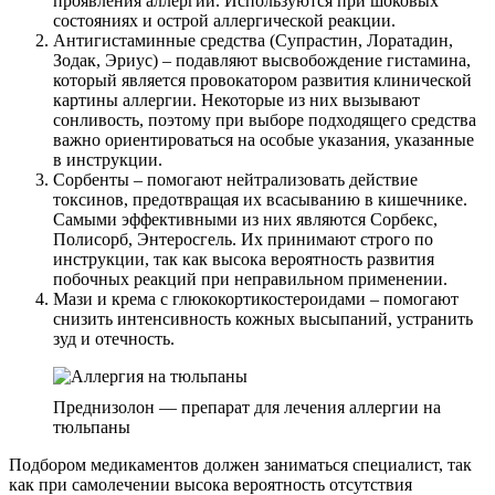
проявления аллергии. Используются при шоковых
состояниях и острой аллергической реакции.
Антигистаминные средства (Супрастин, Лоратадин,
Зодак, Эриус) – подавляют высвобождение гистамина,
который является провокатором развития клинической
картины аллергии. Некоторые из них вызывают
сонливость, поэтому при выборе подходящего средства
важно ориентироваться на особые указания, указанные
в инструкции.
Сорбенты – помогают нейтрализовать действие
токсинов, предотвращая их всасыванию в кишечнике.
Самыми эффективными из них являются Сорбекс,
Полисорб, Энтеросгель. Их принимают строго по
инструкции, так как высока вероятность развития
побочных реакций при неправильном применении.
Мази и крема с глюкокортикостероидами – помогают
снизить интенсивность кожных высыпаний, устранить
зуд и отечность.
Преднизолон — препарат для лечения аллергии на
тюльпаны
Подбором медикаментов должен заниматься специалист, так
как при самолечении высока вероятность отсутствия