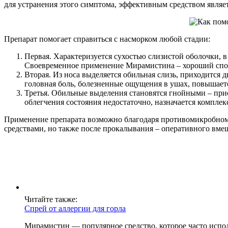
для устранения этого симптома, эффективным средством явля
Препарат помогает справиться с насморком любой стадии:
Первая. Характеризуется сухостью слизистой оболочки, 
Своевременное применение Мирамистина – хороший спос
Вторая. Из носа выделяется обильная слизь, приходится 
головная боль, болезненные ощущения в ушах, повышаетс
Третья. Обильные выделения становятся гнойными – прио
облегчения состояния недостаточно, назначается комплек
Применение препарата возможно благодаря противомикробном
средствами, но также после прокалывания – оперативного вмеш
Читайте также:
Спрей от аллергии для горла
Мирамистин — популярное средство, которое часто исполь