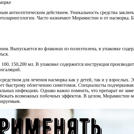
м антисептическим действием. Уникальность средства заключае
 отоларингологии. Часто назначают Мирамистин и от насморка. 
ия. Выпускается во флаконах из полиэтилена, в упаковке содер
ься.
00, 150,200 мл. В упаковке содержится инструкция производите
ингаляций.
едством для лечения насморка как у детей, так и у взрослых. 
ет быстрому облегчению симптомов. Специалисты подчеркивают
льных инфекциях. Однако важно помнить, что препарат не замен
избежать возможных побочных эффектов. В целом, Мирамистин м
лируемым.