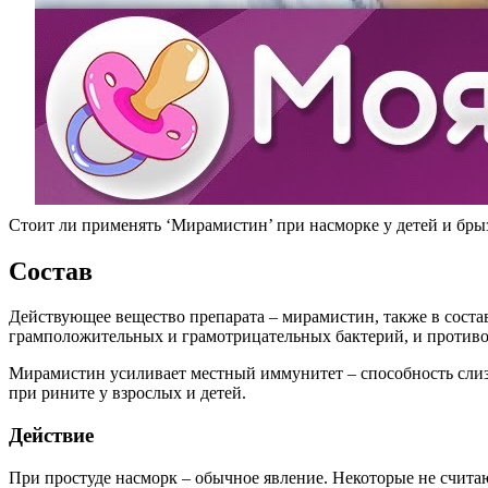
Стоит ли применять ‘Мирамистин’ при насморке у детей и брыз
Состав
Действующее вещество препарата – мирамистин, также в сост
грамположительных и грамотрицательных бактерий, и против
Мирамистин усиливает местный иммунитет – способность слиз
при рините у взрослых и детей.
Действие
При простуде насморк – обычное явление. Некоторые не считаю