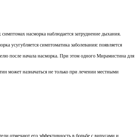
х симптомах насморка наблюдается затруднение дыхания.
морка усугубляется симптоматика заболевания: появляется
делю после начала насморка. При этом одного Мирамистина для
ин может назначаться не только при лечении местными
тели отмечают его эффективность в борьбе с вирусами и