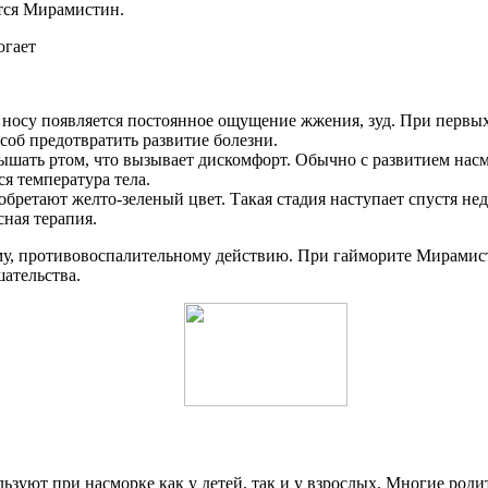
ется Мирамистин.
в носу появляется постоянное ощущение жжения, зуд. При первы
об предотвратить развитие болезни.
дышать ртом, что вызывает дискомфорт. Обычно с развитием нас
я температура тела.
бретают желто-зеленый цвет. Такая стадия наступает спустя не
сная терапия.
у, противовоспалительному действию. При гайморите Мирамист
ательства.
зуют при насморке как у детей, так и у взрослых. Многие роди