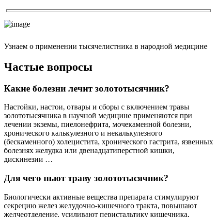
Узнаем о применении тысячелистника в народной медицине
Частые вопросы
Какие болезни лечит золототысячник?
Настойки, настои, отвары и сборы с включением травы
золототысячника в научной медицине применяются при
лечении экземы, пиелонефрита, мочекаменной болезни,
хронического калькулезного и некалькулезного
(бескаменного) холецистита, хронического гастрита, язвенных
болезнях желудка или двенадцатиперстной кишки,
дискинезии …
Для чего пьют траву золототысячник?
Биологически активные вещества препарата стимулируют
секрецию желез желудочно-кишечного тракта, повышают
желчеотделение, усиливают перистальтику кишечника,