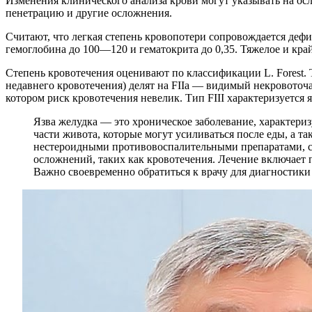
Изменения клинического анализа крови могут указывать на о
пенетрацию и другие осложнения.
Считают, что легкая степень кровопотери сопровождается де
гемоглобина до 100—120 и гематокрита до 0,35. Тяжелое и кр
Степень кровотечения оценивают по классификации L. Forest. 
недавнего кровотечения) делят на FIIa — видимый некровоточа
котором риск кровотечения невелик. Тип FIII характеризуется 
Язва желудка — это хроническое заболевание, характер
части живота, которые могут усиливаться после еды, а та
нестероидными противовоспалительными препаратами, стр
осложнений, таких как кровотечения. Лечение включает 
Важно своевременно обратиться к врачу для диагностики