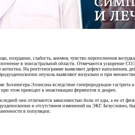
щи, похудание, слабость, анемия, чувство переполнения желудка
плотнение в эпигастральной области. Отмечаются ускорение СО
антигена. На рентгенограмме выявляют дефект наполнения, деф
ибродуоденоскопии опухоль выявляют визуально и при множеств
 Золлингера-Эллисона вследствие гиперпродукции гастрита и
 при этом приводит к инактивации ферментов и диарее.
последней они отличаются зависимостью боли от еды, а не от фи
дуоденоскопии и отсутствием изменений на ЭКГ. Безусловно, бы
раненности в популяции.