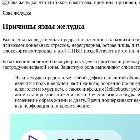
Язва желудка.
Причины язвы желудка
Выявлены наследственная предрасположенность к развитию бо
психоэмоциональных стрессов, нерегулярная, острая пища, п
глюкокортикостероиды и др.). НПВП воздействуют путем ингиб
В патогенезе болезни большую роль уделяют дисбалансу между
гастродуоденальной зоны. Защитную роль выполняют слизисто
Язва желудка представляет собой дефект слизистой обо
являются боль в верхней части живота, особенно после е
алкоголем и курением, а также инфекция Helicobacter py
аппетита и резкое снижение веса. Лечение язвы желудка
изменение образа жизни и диету. Врачи подчеркивают в
как перфорация или кровотечение.