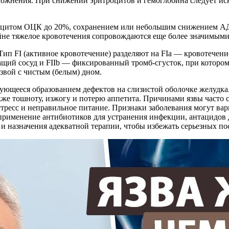
сложнения. При снижении эритроцитов и гемоглобина следует и
фицитом ОЦК до 20%, сохранением или небольшим снижением АД,
айне тяжелое кровотечения сопровождаются еще более значимым
Тип FI (активное кровотечение) разделяют на FIa — кровотечен
щий сосуд и FIIb — фиксированный тромб-сгусток, при котором 
язвой с чистым (белым) дном.
изующееся образованием дефектов на слизистой оболочке желуд
кже тошноту, изжогу и потерю аппетита. Причинами язвы часто ст
есс и неправильное питание. Признаки заболевания могут варь
применение антибиотиков для устранения инфекции, антацидов 
 и назначения адекватной терапии, чтобы избежать серьезных по