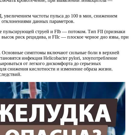
сключать кровотечение, при выявлении лейкоцитоза —
 увеличением частоты пульса до 100 в мин, снижением
и отклонениями данных параметров.
ие пульсирующей струей и FIb — потоком. Тип FII (признаки
высок риск рецидива, и FIIc — плоское черное дно язвы, при
ка. Основные симптомы включают сильные боли в верхней
ановятся инфекция Helicobacter pylori, злоупотребление
ироваться от легкого дискомфорта до серьезных
для снижения кислотности и изменение образа жизни.
следствий.