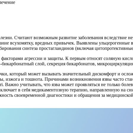
лезни. Считают возможным развитие заболевания вследствие н
итание всухомятку, вредных привычек. Выявлены ульцерогенные
ирования синтеза простагландинов (включая цитопротективные)
 факторами агрессии и защиты. К первым относят соляную кисло
-бикарбонатный слой, секреция бикарбонатов, микроциркуляция
лочки, который может вызывать значительный дискомфорт и осл
ды, изжога и тошнота. Причинами возникновения язвы часто стан
lori. Важно учитывать, что язва может проявляться не только бо
 включает в себя медикаментозную терапию, направленную на сн
ажность своевременной диагностики и обращения за медицинско