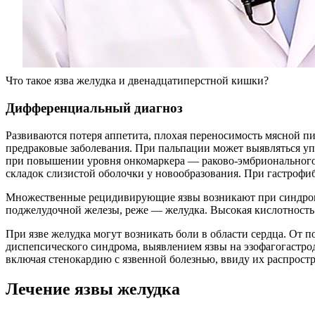
Что такое язва желудка и двенадцатиперстной кишки?
Дифференциальный диагноз
Развиваются потеря аппетита, плохая переносимость мясной пи
предраковые заболевания. При пальпации может выявляться у
при повышении уровня онкомаркера — раково-эмбрионального 
складок слизистой оболочки у новообразования. При гастроф
Множественные рецидивирующие язвы возникают при синдроме
поджелудочной железы, реже — желудка. Высокая кислотность
При язве желудка могут возникать боли в области сердца. От 
диспепсического синдрома, выявлением язвы на эзофагогастро
включая стенокардию с язвенной болезнью, ввиду их распрост
Лечение язвы желудка