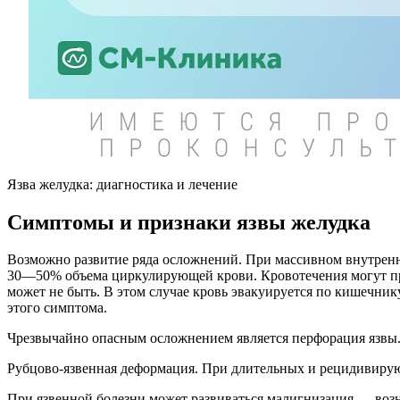
Язва желудка: диагностика и лечение
Симптомы и признаки язвы желудка
Возможно развитие ряда осложнений. При массивном внутренн
30—50% объема циркулирующей крови. Кровотечения могут про
может не быть. В этом случае кровь эвакуируется по кишечник
этого симптома.
Чрезвычайно опасным осложнением является перфорация язвы
Рубцово-язвенная деформация. При длительных и рецидивиру
При язвенной болезни может развиваться малигнизация — возн