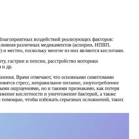
еблагоприятных воздействий реализующих факторов:
 влияния различных медикаментов (аспирин, НПВП,
 и местно, поскольку многие из них являются кислотами.
ту, гастрин и пепсин, расстройство моторики
 и др.
ожнения. Врачи отмечают, что основными симптомами
овятся стресс, неправильное питание, злоупотребление
левыми ощущениями, но и такими признаками, как потеря
ижение кислотности и уничтожение бактерий, а также
й помощью, чтобы избежать серьезных осложнений, таких