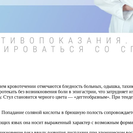
ем кровотечении отмечаются бледность больных, одышка, тахик
текать без возникновения боли в эпигастрии, что затрудняет 
у. Стул становится черного цвета — «дегтеобразным». При тенд
. Попадание соляной кислоты в брюшную полость сопровождает
ющих язвах она носит выраженный характер с возможным форми
икновение рака ввиду развития дисплазии при хроническом вос