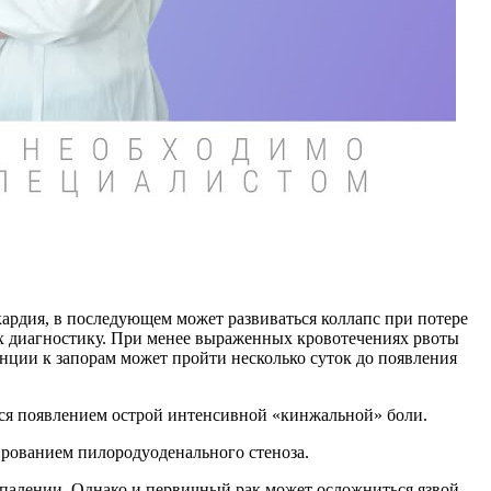
ардия, в последующем может развиваться коллапс при потере
их диагностику. При менее выраженных кровотечениях рвоты
енции к запорам может пройти несколько суток до появления
ся появлением острой интенсивной «кинжальной» боли.
рованием пилородуоденального стеноза.
палении. Однако и первичный рак может осложниться язвой,