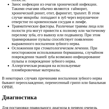
Занос инфекции из очагов хронической инфекции.
Такими очагами обычно являются гайморит,
хронический ринит, отит, фарингит, трахеит. В этом
случае микробы попадают в зуб через верхушечное
отверстие по кровеносным сосудам и лимфе.
Травматические факторы. Различные травмы лица или
полости рта могут привести к полному или частичному
перелому зуба, его вывиху или подвывиху. При этом
травмирование пульпы способствует появлению
выраженного воспаления зубного нерва.
Осложнения при стоматологическом лечении. При
неосторожном использовании бормашины, случайном
повреждении тканей зуба возможно инфицирование
пульпы и повреждение зубного нерва.
Аллергическая реакция на используемые
пломбировочные материалы.
В некоторых случаях причинами воспаления зубного нерва
бывают переохлаждение, перенесенный грипп или банальная
ОРВИ.
Диагностика
Для постановки правильного диагноза в первую очередь