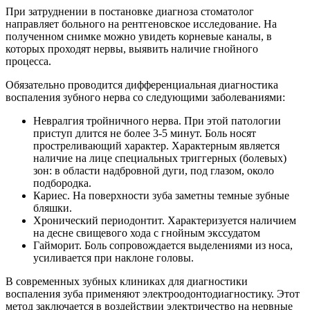
При затруднении в постановке диагноза стоматолог
направляет больного на рентгеновское исследование. На
полученном снимке можно увидеть корневые каналы, в
которых проходят нервы, выявить наличие гнойного
процесса.
Обязательно проводится дифференциальная диагностика
воспаления зубного нерва со следующими заболеваниями:
Невралгия тройничного нерва. При этой патологии
приступ длится не более 3-5 минут. Боль носят
простреливающий характер. Характерным является
наличие на лице специальных триггерных (болевых)
зон: в области надбровной дуги, под глазом, около
подбородка.
Кариес. На поверхности зуба заметны темные зубные
бляшки.
Хронический периодонтит. Характеризуется наличием
на десне свищевого хода с гнойным экссудатом
Гайморит. Боль сопровождается выделениями из носа,
усиливается при наклоне головы.
В современных зубных клиниках для диагностики
воспаления зуба применяют электроодонтодиагностику. Этот
метод заключается в воздействии электричество на нервные