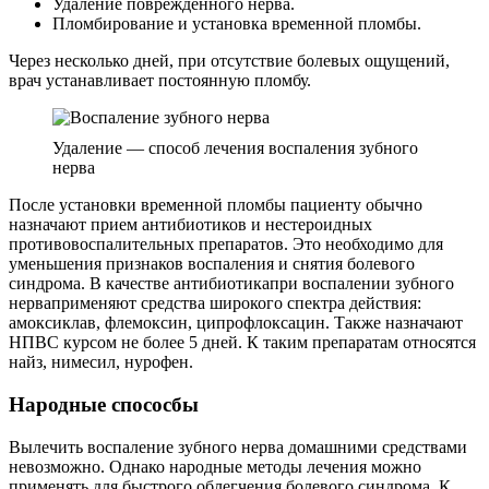
Удаление поврежденного нерва.
Пломбирование и установка временной пломбы.
Через несколько дней, при отсутствие болевых ощущений,
врач устанавливает постоянную пломбу.
Удаление — способ лечения воспаления зубного
нерва
После установки временной пломбы пациенту обычно
назначают прием антибиотиков и нестероидных
противовоспалительных препаратов. Это необходимо для
уменьшения признаков воспаления и снятия болевого
синдрома. В качестве антибиотикапри воспалении зубного
нерваприменяют средства широкого спектра действия:
амоксиклав, флемоксин, ципрофлоксацин. Также назначают
НПВС курсом не более 5 дней. К таким препаратам относятся
найз, нимесил, нурофен.
Народные спососбы
Вылечить воспаление зубного нерва домашними средствами
невозможно. Однако народные методы лечения можно
применять для быстрого облегчения болевого синдрома. К