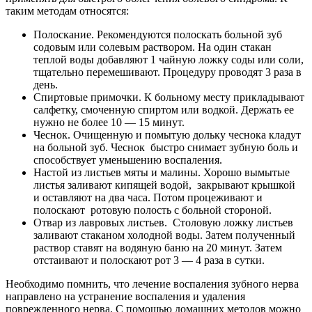
таким методам относятся:
Полоскание. Рекомендуются полоскать больной зуб
содовым или солевым раствором. На один стакан
теплой воды добавляют 1 чайную ложку соды или соли,
тщательно перемешивают. Процедуру проводят 3 раза в
день.
Спиртовые примочки. К больному месту прикладывают
салфетку, смоченную спиртом или водкой. Держать ее
нужно не более 10 — 15 минут.
Чеснок. Очищенную и помытую дольку чеснока кладут
на больной зуб. Чеснок быстро снимает зубную боль и
способствует уменьшению воспаления.
Настой из листьев мяты и малины. Хорошо вымытые
листья заливают кипящей водой, закрывают крышкой
и оставляют на два часа. Потом процеживают и
полоскают ротовую полость с больной стороной.
Отвар из лавровых листьев. Столовую ложку листьев
заливают стаканом холодной воды. Затем полученный
раствор ставят на водяную баню на 20 минут. Затем
отстаивают и полоскают рот 3 — 4 раза в сутки.
Необходимо помнить, что лечение воспаления зубного нерва
направлено на устранение воспаления и удаления
поврежденного нерва. С помощью домашних методов можно