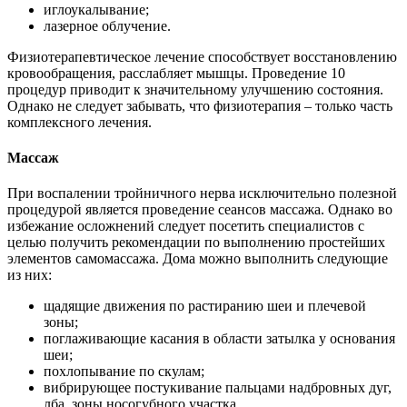
иглоукалывание;
лазерное облучение.
Физиотерапевтическое лечение способствует восстановлению
кровообращения, расслабляет мышцы. Проведение 10
процедур приводит к значительному улучшению состояния.
Однако не следует забывать, что физиотерапия – только часть
комплексного лечения.
Массаж
При воспалении тройничного нерва исключительно полезной
процедурой является проведение сеансов массажа. Однако во
избежание осложнений следует посетить специалистов с
целью получить рекомендации по выполнению простейших
элементов самомассажа. Дома можно выполнить следующие
из них:
щадящие движения по растиранию шеи и плечевой
зоны;
поглаживающие касания в области затылка у основания
шеи;
похлопывание по скулам;
вибрирующее постукивание пальцами надбровных дуг,
лба, зоны носогубного участка.