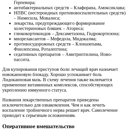
Герпевира;
антибактериальных средств – Клафорана, Амоксиклава;
НПВС (нестероидных противовоспалительных средств)
– Нимесила, Мовалиса;
лекарства, предупреждающего формирование
холестериновых бляшек – Аториса;
глюкокортикоидов – Дексаметазона, Гидрокортизона;
миорелаксантов – Мефедола, Мидокалма;
противосудорожных средств – Клоназепама,
Финлепсина, Роталептина;
седативных препаратов – Амитриптилина, Ново-
пассита.
Для купирования приступов боли лечащий врач назначает
новокаиновую блокаду. Хорошо успокаивает боль
Лидокаиновая мазь. В схему лечения также включается
применение витаминных комплексов, способствующих
укреплению иммунного статуса.
Названия лекарственных препаратов приведены
исключительно для ознакомления. Чем и как лечить
воспаление тройничного нерва решает врач. Самолечение
приводит к серьезным осложнениям.
Оперативное вмешательство