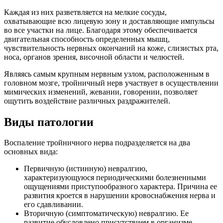
Каждая из них разветвляется на мелкие сосуды,
охватывающие всю лицевую зону и доставляющие импульсы
во все участки на лице. Благодаря этому обеспечивается
двигательная способность определенных мышц,
чувствительность нервных окончаний на коже, слизистых рта,
носа, органов зрения, височной области и челюстей.
Являясь самым крупным нервным узлом, расположенным в
головном мозге, тройничный нерв участвует в осуществлении
мимических изменений, жевании, говорении, позволяет
ощутить воздействие различных раздражителей.
Виды патологии
Воспаление тройничного нерва подразделяется на два
основных вида:
Первичную (истинную) невралгию,
характеризующуюся периодическими болезненными
ощущениями приступообразного характера. Причина ее
развития кроется в нарушении кровоснабжения нерва и
его сдавливании.
Вторичную (симптоматическую) невралгию. Ее
развитие обусловлено присутствием в организме