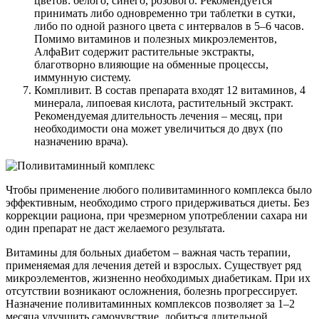
цветов: белого, синего, розового. Рекомендуется
принимать либо одновременно три таблетки в сутки,
либо по одной разного цвета с интервалов в 5–6 часов.
Помимо витаминов и полезных микроэлементов,
АлфаВит содержит растительные экстракты,
благотворно влияющие на обменные процессы,
иммунную систему.
Компливит. В состав препарата входят 12 витаминов, 4
минерала, липоевая кислота, растительный экстракт.
Рекомендуемая длительность лечения – месяц, при
необходимости она может увеличиться до двух (по
назначению врача).
Чтобы применение любого поливитаминного комплекса было
эффективным, необходимо строго придерживаться диеты. Без
коррекции рациона, при чрезмерном употреблении сахара ни
один препарат не даст желаемого результата.
Витамины для больных диабетом – важная часть терапии,
применяемая для лечения детей и взрослых. Существует ряд
микроэлементов, жизненно необходимых диабетикам. При их
отсутствии возникают осложнения, болезнь прогрессирует.
Назначение поливитаминных комплексов позволяет за 1–2
месяца улучшить самочувствие, добиться длительной