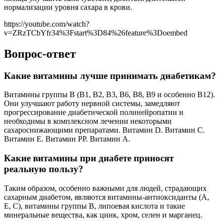
нормализации уровня сахара в крови.
https://youtube.com/watch?
v=ZRzTCbYfr34%3Fstart%3D84%26feature%3Doembed
Вопрос-ответ
Какие витамины лучше принимать диабетикам?
Витамины группы В (В1, B2, B3, B6, B8, В9 и особенно B12).
Они улучшают работу нервной системы, замедляют
прогрессирование диабетической полинейропатии и
необходимы в комплексном лечении некоторыми
сахароснижающими препаратами. Витамин D. Витамин С.
Витамин Е. Витамин РР. Витамин А.
Какие витамины при диабете приносят
реальную пользу?
Таким образом, особенно важными для людей, страдающих
сахарным диабетом, являются витамины-антиоксиданты (А,
Е, С), витамины группы В, липоевая кислота и такие
минеральные вещества, как цинк, хром, селен и марганец.