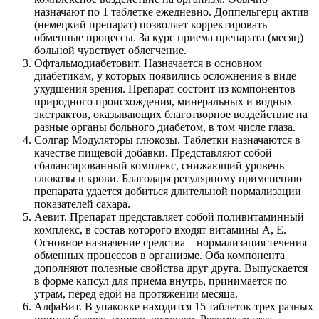
назначают по 1 таблетке ежедневно. Доппельгерц актив
(немецкий препарат) позволяет корректировать
обменные процессы. За курс приема препарата (месяц)
больной чувствует облегчение.
Офтальмодиабетовит. Назначается в основном
диабетикам, у которых появились осложнения в виде
ухудшения зрения. Препарат состоит из компонентов
природного происхождения, минеральных и водных
экстрактов, оказывающих благотворное воздействие на
разные органы больного диабетом, в том числе глаза.
Солгар Модуляторы глюкозы. Таблетки назначаются в
качестве пищевой добавки. Представляют собой
сбалансированный комплекс, снижающий уровень
глюкозы в крови. Благодаря регулярному применению
препарата удается добиться длительной нормализации
показателей сахара.
Аевит. Препарат представляет собой поливитаминный
комплекс, в состав которого входят витамины А, Е.
Основное назначение средства – нормализация течения
обменных процессов в организме. Оба компонента
дополняют полезные свойства друг друга. Выпускается
в форме капсул для приема внутрь, принимается по
утрам, перед едой на протяжении месяца.
АлфаВит. В упаковке находится 15 таблеток трех разных