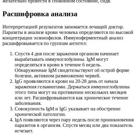
желательно провести в спокойном состоянии, сидя.
Расшифровка анализа
Интерпретацией результатов занимается лечащий доктор.
Паразиты в анализе крови человека определяются по высокой
концентрации эозинофилов. Иммуноферментный анализ
расшифровывается по группам антител:
Спустя 4 дня после заражения организм начинает
вырабатывать иммуноглобулины. IgM могут
определяться в крови в течение 6 недель.
Обнаруженные IgM свидетельствуют об острой форме
болезни, активном размножении червей.
IgG проявляются в крови на 20-28 день от начала
заражения гельминтами. Держаться иммуноглобулины
этого типа могут на протяжении нескольких месяцев
или лет. Расшифровываются как хроническое течение
заболевания.
Совокупность IgM и IgG указывает на обострение
хронической патологии.
IgA появляются через пару недель после проникновения
паразитов в организм. Спустя месяц или два показатель
исчезает.