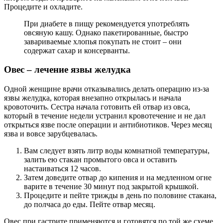
Процедите и охладите.
При диабете в пищу рекомендуется употреблять
овсяную кашу. Однако пакетированные, быстро
завариваемые хлопья покупать не стоит – они
содержат сахар и консерванты.
Овес – лечение язвы желудка
Одной женщине врачи отказывались делать операцию из-за
язвы желудка, которая внезапно открылась и начала
кровоточить. Сестра начала готовить ей отвар из овса,
который в течение недели устранил кровотечение и не дал
открыться язве после операции и антибиотиков. Через месяц
язва и вовсе зарубцевалась.
Вам следует взять литр воды комнатной температуры,
залить ею стакан промытого овса и оставить
настаиваться 12 часов.
Затем доведите отвар до кипения и на медленном огне
варите в течение 30 минут под закрытой крышкой.
Процедите и пейте трижды в день по половине стакана,
до полчаса до еды. Пейте отвар месяц.
Овес при гастрите применяются и готовятся по той же схеме.