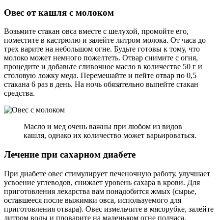
Овес от кашля с молоком
Возьмите стакан овса вместе с шелухой, промойте его,
поместите в кастрюлю и залейте литром молока. От часа до
трех варите на небольшом огне. Будьте готовы к тому, что
молоко может немного пожелтеть. Отвар снимите с огня,
процедите и добавьте сливочное масло в количестве 50 г и
столовую ложку меда. Перемешайте и пейте отвар по 0,5
стакана 6 раз в день. На ночь обязательно выпейте стакан
средства.
Масло и мед очень важны при любом из видов
кашля, однако их количество может варьироваться.
Лечение при сахарном диабете
При диабете овес стимулирует печеночную работу, улучшает
усвоение углеводов, снижает уровень сахара в крови. Для
приготовления лекарства вам понадобится жмых (сырье,
оставшееся после выжимки овса, используемого для
приготовления отвара). Овес измельчите в мясорубке, залейте
литром воды и проварите на маленьком огне полчаса.