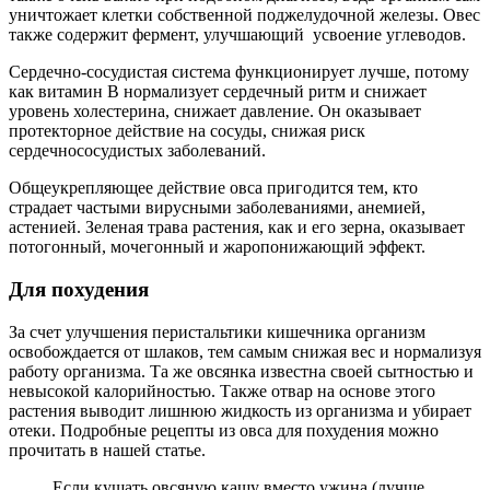
уничтожает клетки собственной поджелудочной железы. Овес
также содержит фермент, улучшающий усвоение углеводов.
Сердечно-сосудистая система функционирует лучше, потому
как витамин В нормализует сердечный ритм и снижает
уровень холестерина, снижает давление. Он оказывает
протекторное действие на сосуды, снижая риск
сердечнососудистых заболеваний.
Общеукрепляющее действие овса пригодится тем, кто
страдает частыми вирусными заболеваниями, анемией,
астенией. Зеленая трава растения, как и его зерна, оказывает
потогонный, мочегонный и жаропонижающий эффект.
Для похудения
За счет улучшения перистальтики кишечника организм
освобождается от шлаков, тем самым снижая вес и нормализуя
работу организма. Та же овсянка известна своей сытностью и
невысокой калорийностью. Также отвар на основе этого
растения выводит лишнюю жидкость из организма и убирает
отеки. Подробные рецепты из овса для похудения можно
прочитать в нашей статье.
Если кушать овсяную кашу вместо ужина (лучше