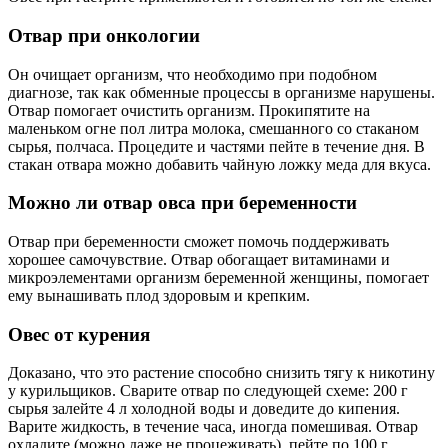
Отвар при онкологии
Он очищает организм, что необходимо при подобном
диагнозе, так как обменные процессы в организме нарушены.
Отвар помогает очистить организм. Прокипятите на
маленьком огне пол литра молока, смешанного со стаканом
сырья, полчаса. Процедите и частями пейте в течение дня. В
стакан отвара можно добавить чайную ложку меда для вкуса.
Можно ли отвар овса при беременности
Отвар при беременности сможет помочь поддерживать
хорошее самочувствие. Отвар обогащает витаминами и
микроэлементами организм беременной женщины, помогает
ему вынашивать плод здоровым и крепким.
Овес от курения
Доказано, что это растение способно снизить тягу к никотину
у курильщиков. Сварите отвар по следующей схеме: 200 г
сырья залейте 4 л холодной воды и доведите до кипения.
Варите жидкость, в течение часа, иногда помешивая. Отвар
охладите (можно даже не процеживать), пейте по 100 г