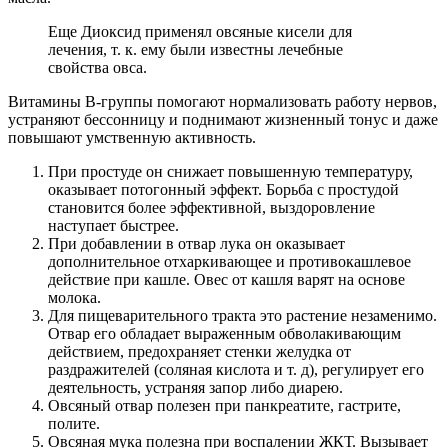
Еще Диоксид применял овсяные кисели для
лечения, т. к. ему были известны лечебные
свойства овса.
Витамины В-группы помогают нормализовать работу нервов,
устраняют бессонницу и поднимают жизненный тонус и даже
повышают умственную активность.
При простуде он снижает повышенную температуру,
оказывает потогонный эффект. Борьба с простудой
становится более эффективной, выздоровление
наступает быстрее.
При добавлении в отвар лука он оказывает
дополнительное отхаркивающее и противокашлевое
действие при кашле. Овес от кашля варят на основе
молока.
Для пищеварительного тракта это растение незаменимо.
Отвар его обладает выраженным обволакивающим
действием, предохраняет стенки желудка от
раздражителей (соляная кислота и т. д), регулирует его
деятельность, устраняя запор либо диарею.
Овсяный отвар полезен при панкреатите, гастрите,
полите.
Овсяная мука полезна при воспалении ЖКТ. Вызывает