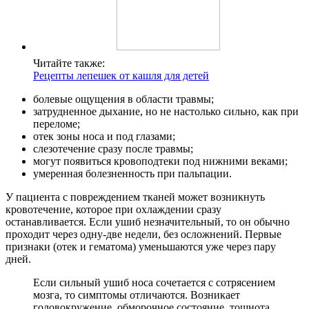
Читайте также:
Рецепты лепешек от кашля для детей
болевые ощущения в области травмы;
затрудненное дыхание, но не настолько сильно, как при
переломе;
отек зоны носа и под глазами;
слезотечение сразу после травмы;
могут появиться кровоподтеки под нижними веками;
умеренная болезненность при пальпации.
У пациента с повреждением тканей может возникнуть
кровотечение, которое при охлаждении сразу
останавливается. Если ушиб незначительный, то он обычно
проходит через одну-две недели, без осложнений. Первые
признаки (отек и гематома) уменьшаются уже через пару
дней.
Если сильный ушиб носа сочетается с сотрясением
мозга, то симптомы отличаются. Возникает
головокружение, обморочное состояние, тошнота,