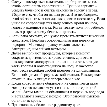
Следует постараться максимально обездвижить его,
чтобы остановить кровотечение. Лучший вариант –
усадить больного и слегка наклонить голову вперед.
Убедите его, чтобы он дышал ртом. Это необходимо,
чтоб обезопасить от попадания крови в носоглотку. Если
ушиб не сопровождается выделением крови из носа,
голову наклоняют назад. Когда травму получил ребенок,
нельзя разрешать ему бегать и прыгать.
Если рана открыта, ее нужно промыть антисептическим
средством. Подойдет Хлоргексидин или перекись
водорода. Маленькую ранку можно заклеить
бактерицидным лейкопластырем.
Далее выполняют процедуры, которые помогут
сократить длительность кровотечения. Для этого
накладывают холодную аппликацию на затылочную
часть головы и область ушиба на носу. В качестве
компресса подойдет любой предмет из холодильника.
Его необходимо обернуть мягкой тканью. Накладывать
стоит на 10–15 минут с перерывами в час.
Когда кровотечение обильное и не справляется даже
компресс, то делают жгуты из ваты или стерильной
марли. Затем тампоны обмакивают в перекись водорода
и вставляют в каждую ноздрю. Это позволит быстрее
остановить кровь.
При головных болях пострадавшему дают