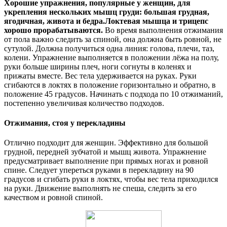
Хорошие упражнения, популярные у женщин, для
укрепления нескольких мышц груди: большая грудная,
ягодичная, живота и бедра.
Локтевая мышца и трицепс
хорошо прорабатываются.
Во время выполнения отжимания
от пола важно следить за спиной, она должна быть ровной, не
сутулой. Должна получиться одна линия: голова, плечи, таз,
колени. Упражнение выполняется в положении лёжа на полу,
руки больше ширины плеч, ноги согнуты в коленях и
прижаты вместе. Вес тела удерживается на руках. Руки
сгибаются в локтях в положение горизонтально и обратно, в
положение 45 градусов. Начинать с подхода по 10 отжиманий,
постепенно увеличивая количество подходов.
Отжимания, стоя у перекладины
Отлично подходит для женщин. Эффективно для большой
грудной, передней зубчатой и мышц живота. Упражнение
предусматривает выполнение при прямых ногах и ровной
спине. Следует упереться руками в перекладину на 90
градусов и сгибать руки в локтях, чтобы вес тела приходился
на руки. Движение выполнять не спеша, следить за его
качеством и ровной спиной.