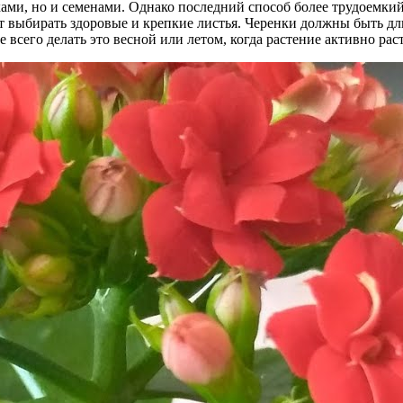
ми, но и семенами. Однако последний способ более трудоемкий
выбирать здоровые и крепкие листья. Черенки должны быть длин
всего делать это весной или летом, когда растение активно раст