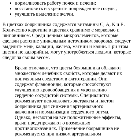
нормализовать работу почек и печени;
восстановить и укрепить повреждённые сосуды;
улучшить выделение желчи.
В цветках боярышника содержатся витамины С, А, К и Е.
Количество каротина в цветках сравнимо с морковью и
шиповником. Среди ценных микроэлементов, которые
сделали растение уникальным источником здоровья, следует
выделить медь, кальций, железо, магний и калий. При этом
цветки не калорийны, могут употребляться людьми, которые
следят за своим весом.
Врачи отмечают, что цветы боярышника обладают
множеством лечебных свойств, которые делают их
популярным средством в фитотерапии. Они
содержат флавоноиды, которые способствуют
улучшению кровообращения и укреплению
сердечно-сосудистой системы. Специалисты
рекомендуют использовать экстракты и настои
боярышника для снижения артериального
давления и нормализации сердечного ритма.
Однако, несмотря на все положительные эффекты,
врачи предупреждают о возможных
противопоказаниях. Применение боярышника не
рекомендуется при низком артериальном