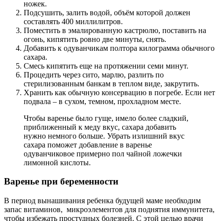
ножек.
Подсушить, залить водой, объём которой должен
составлять 400 миллилитров.
Поместить в эмалированную кастрюлю, поставить на
огонь, кипятить ровно две минуты, снять.
Добавить к одуванчикам полтора килограмма обычного
сахара.
Смесь кипятить еще на протяжении семи минут.
Процедить через сито, марлю, разлить по
стерилизованным банкам в теплом виде, закрутить.
Хранить как обычную консервацию в погребе. Если нет
подвала – в сухом, темном, прохладном месте.
Чтобы варенье было гуще, имело более сладкий,
приближенный к меду вкус, сахара добавить
нужно немного больше. Убрать излишний вкус
сахара поможет добавление в варенье
одуванчиковое примерно пол чайной ложечки
лимонной кислоты.
Варенье при беременности
В период вынашивания ребенка будущей маме необходим
запас витаминов, микроэлементов для поднятия иммунитета,
чтобы избежать простудных болезней. С этой целью врачи