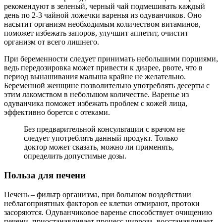
рекомендуют в зеленый, черный чай подмешивать каждый
день по 2-3 чайной ложечки варенья из одуванчиков. Оно
насытит организм необходимым количеством витаминов,
поможет избежать запоров, улучшит аппетит, очистит
организм от всего лишнего.
При беременности следует принимать небольшими порциями,
ведь передозировка может привести к диарее, рвоте, что в
период вынашивания малыша крайне не желательно.
Беременной женщине позволительно употреблять десерты с
этим лакомством в небольшом количестве. Варенье из
одуванчика поможет избежать проблем с кожей лица,
эффективно борется с отеками.
Без предварительной консультации с врачом не
следует употреблять данный продукт. Только
доктор может сказать, можно ли применять,
определить допустимые дозы.
Польза для печени
Печень – фильтр организма, при большом воздействии
неблагоприятных факторов ее клетки отмирают, протоки
засоряются. Одуванчиковое варенье способствует очищению
печени, приостанавливает процесс цирроза, восстанавливает