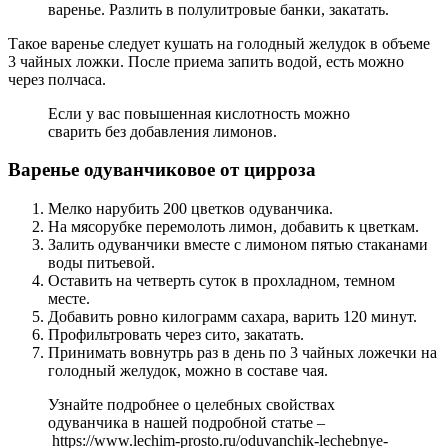
варенье. Разлить в полулитровые банки, закатать.
Такое варенье следует кушать на голодный желудок в объеме
3 чайных ложки. После приема запить водой, есть можно
через полчаса.
Если у вас повышенная кислотность можно
сварить без добавления лимонов.
Варенье одуванчиковое от цирроза
Мелко нарубить 200 цветков одуванчика.
На мясорубке перемолоть лимон, добавить к цветкам.
Залить одуванчики вместе с лимоном пятью стаканами
воды питьевой.
Оставить на четверть суток в прохладном, темном
месте.
Добавить ровно килограмм сахара, варить 120 минут.
Профильтровать через сито, закатать.
Принимать вовнутрь раз в день по 3 чайных ложечки на
голодный желудок, можно в составе чая.
Узнайте подробнее о целебных свойствах
одуванчика в нашей подробной статье –
https://www.lechim-prosto.ru/oduvanchik-lechebnye-