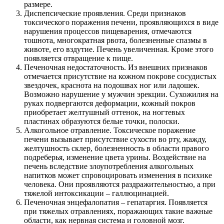
размере.
Диспепсические проявления. Среди признаков
токсического поражения печени, проявляющихся в виде
нарушения процессов пищеварения, отмечаются
тошнота, многократная рвота, болезненные спазмы в
животе, его вздутие. Печень увеличенная. Кроме этого
появляется отвращение к пище.
Печеночная недостаточность. Из внешних признаков
отмечается присутствие на кожном покрове сосудистых
звездочек, краснота на подошвах ног или ладошек.
Возможно нарушение у мужчин эрекции. Сухожилия на
руках подвергаются деформации, кожный покров
приобретает желтушный оттенок, на ногтевых
пластинах образуются белые точки, полоски.
Алкогольное отравление. Токсическое поражение
печени вызывает присутствие сухости во рту, жажду,
желтушность склер, болезненность в области правого
подреберья, изменение цвета урины. Воздействие на
печень вследствие злоупотребления алкогольных
напитков может спровоцировать изменения в психике
человека. Они проявляются раздражительностью, а при
тяжелой интоксикации – галлюцинацией.
Печеночная энцефалопатия – гепатаргия. Появляется
при тяжелых отравлениях, поражающих такие важные
области, как нервная система и головной мозг.