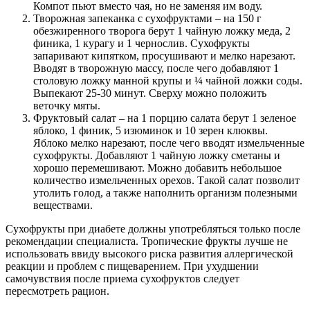
Компот пьют вместо чая, но не заменяя им воду.
Творожная запеканка с сухофруктами – на 150 г
обезжиренного творога берут 1 чайную ложку меда, 2
финика, 1 курагу и 1 чернослив. Сухофрукты
запаривают кипятком, просушивают и мелко нарезают.
Вводят в творожную массу, после чего добавляют 1
столовую ложку манной крупы и ¼ чайной ложки соды.
Выпекают 25-30 минут. Сверху можно положить
веточку мяты.
Фруктовый салат – на 1 порцию салата берут 1 зеленое
яблоко, 1 финик, 5 изюминок и 10 зерен клюквы.
Яблоко мелко нарезают, после чего вводят измельченные
сухофрукты. Добавляют 1 чайную ложку сметаны и
хорошо перемешивают. Можно добавить небольшое
количество измельченных орехов. Такой салат позволит
утолить голод, а также наполнить организм полезными
веществами.
Сухофрукты при диабете должны употребляться только после
рекомендации специалиста. Тропические фрукты лучше не
использовать ввиду высокого риска развития аллергической
реакции и проблем с пищеварением. При ухудшении
самочувствия после приема сухофруктов следует
пересмотреть рацион.