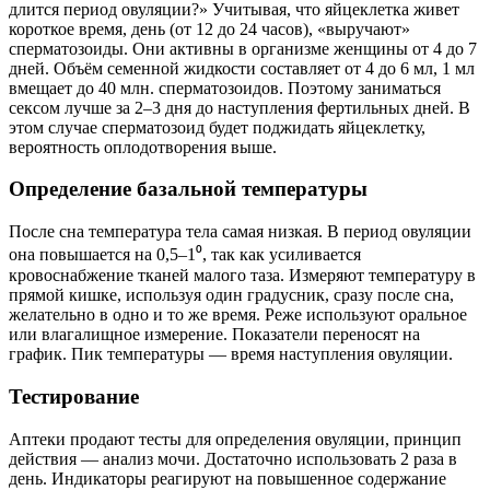
длится период овуляции?» Учитывая, что яйцеклетка живет
короткое время, день (от 12 до 24 часов), «выручают»
сперматозоиды. Они активны в организме женщины от 4 до 7
дней. Объём семенной жидкости составляет от 4 до 6 мл, 1 мл
вмещает до 40 млн. сперматозоидов. Поэтому заниматься
сексом лучше за 2–3 дня до наступления фертильных дней. В
этом случае сперматозоид будет поджидать яйцеклетку,
вероятность оплодотворения выше.
Определение базальной температуры
После сна температура тела самая низкая. В период овуляции
она повышается на 0,5–1⁰, так как усиливается
кровоснабжение тканей малого таза. Измеряют температуру в
прямой кишке, используя один градусник, сразу после сна,
желательно в одно и то же время. Реже используют оральное
или влагалищное измерение. Показатели переносят на
график. Пик температуры — время наступления овуляции.
Тестирование
Аптеки продают тесты для определения овуляции, принцип
действия — анализ мочи. Достаточно использовать 2 раза в
день. Индикаторы реагируют на повышенное содержание