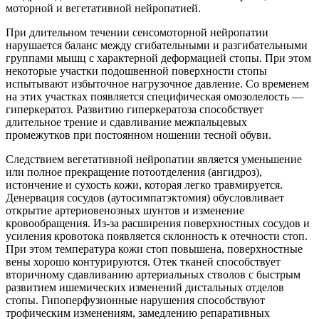
моторной и вегетативной нейропатией.
При длительном течении сенсомоторной нейропатии
нарушается баланс между сгибательными и разгибательными
группами мышц с характерной деформацией стопы. При этом
некоторые участки подошвенной поверхности стопы
испытывают избыточное нагрузочное давление. Со временем
на этих участках появляется специфическая омозолелость —
гиперкератоз. Развитию гиперкератоза способствует
длительное трение и сдавливание межпальцевых
промежутков при постоянном ношении тесной обуви.
Следствием вегетативной нейропатии является уменьшение
или полное прекращение потоотделения (ангидроз),
истончение и сухость кожи, которая легко травмируется.
Денервация сосудов (аутосимпатэктомия) обусловливает
открытие артериовенозных шунтов и изменение
кровообращения. Из-за расширения поверхностных сосудов и
усиления кровотока появляется склонность к отечности стоп.
При этом температура кожи стоп повышена, поверхностные
вены хорошо контурируются. Отек тканей способствует
вторичному сдавливанию артериальных стволов с быстрым
развитием ишемических изменений дистальных отделов
стопы. Гипоперфузионные нарушения способствуют
трофическим изменениям, замедлению репаративных