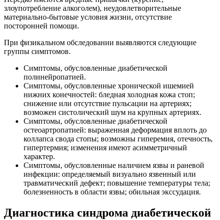
злоупотребление алкоголем), неудовлетворительные
материально-бытовые условия жизни, отсутствие
посторонней помощи.
При физикальном обследовании выявляются следующие
группы симптомов.
Симптомы, обусловленные диабетической
полинейропатией.
Симптомы, обусловленные хронической ишемией
нижних конечностей: бледная холодная кожа стоп;
снижение или отсутствие пульсации на артериях;
возможен систолический шум на крупных артериях.
Симптомы, обусловленные диабетической
остеоартропатией: выраженная деформация вплоть до
коллапса свода стопы; возможны гиперемия, отечность,
гипертермия; изменения имеют асимметричный
характер.
Симптомы, обусловленные наличием язвы и раневой
инфекции: определяемый визуально язвенный или
травматический дефект; повышение температуры тела;
болезненность в области язвы; обильная экссудация.
Диагностика синдрома диабетической