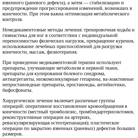
язвенного (раневого дефекта), а затем — стабилизацию и
предупреждение прогрессирования изменений, возникших в
конечности. При этом важна оптимизация метаболического
контроля.
Немедикаментозные методы лечения: тренировочная ходьба и
гимнастика для ног в соответствии с индивидуальной
переносимостью физических нагрузок, прекращение курения,
использование лечебных приспособлений для разгрузки
конечности, массаж, физиотерапия.
При проведении медикаментозной терапии используют
препараты, улучшающие метаболизм в нервной ткани,
препараты для купирования болевого синдрома,
антиагреганты, низкомолекулярные гепарины, ва-зоактивные
непростаноидные препараты, простаноиды, антибиотики,
бифосфонаты.
Хирургическое лечение включает различные группы
операций: оперативное восстановление кровообращения в
конечности (местный тромболизис, тромбэндартериоэктомия,
реконструктивные операции на артериях,
реваскуляризирующая остеотрепанация); пластические
операции по закрытию язвенных (раневых) дефектов больших
размеров.