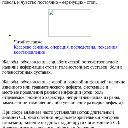
покоя), и чувство постоянно «мерзнущих» стоп.
Читайте также:
Кесарево сечение, операция, последствия, показания,
восстановление
Жалобы, обусловленные диабетической остеоартропатией:
наличие деформации стоп и голеностопных суставов; боли в
голеностопных суставах.
Жалобы, обусловленные язвой и раневой инфекцией: наличие
язвенного или травматического дефекта, системные и
местные проявления раневой инфекции (отек, боль,
отделяемое гнойного характера, неприятный запах из раны,
замедленное заживление либо увеличение размеров дефекта).
При сборе анамнеза часто устанавливаются: длительный
анамнез СД, многолетний неудовлетворительный контроль
гликемии, наличие поздних стадий других осложнений СД.
Нередко имеются вредные привычки (курение,