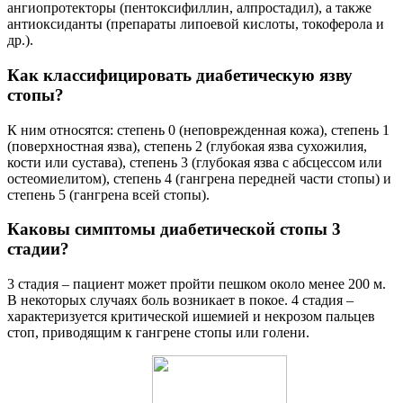
ангиопротекторы (пентоксифиллин, алпростадил), а также
антиоксиданты (препараты липоевой кислоты, токоферола и
др.).
Как классифицировать диабетическую язву
стопы?
К ним относятся: степень 0 (неповрежденная кожа), степень 1
(поверхностная язва), степень 2 (глубокая язва сухожилия,
кости или сустава), степень 3 (глубокая язва с абсцессом или
остеомиелитом), степень 4 (гангрена передней части стопы) и
степень 5 (гангрена всей стопы).
Каковы симптомы диабетической стопы 3
стадии?
3 стадия – пациент может пройти пешком около менее 200 м.
В некоторых случаях боль возникает в покое. 4 стадия –
характеризуется критической ишемией и некрозом пальцев
стоп, приводящим к гангрене стопы или голени.