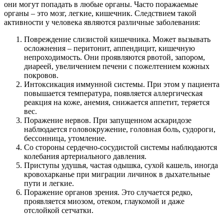
они могут попадать в любые органы. Часто поражаемые
органы – это мозг, легкие, кишечник. Следствием такой
активности у человека являются различные заболевания:
Повреждение слизистой кишечника. Может вызывать
осложнения – перитонит, аппендицит, кишечную
непроходимость. Они проявляются рвотой, запором,
диареей, увеличением печени с пожелтением кожных
покровов.
Интоксикация иммунной системы. При этом у пациента
повышается температура, появляется аллергическая
реакция на коже, анемия, снижается аппетит, теряется
вес.
Поражение нервов. При запущенном аскаридозе
наблюдается головокружение, головная боль, судороги,
бессонница, утомление.
Со стороны сердечно-сосудистой системы наблюдаются
колебания артериального давления.
Приступы удушья, частая одышка, сухой кашель, иногда
кровохарканье при миграции личинок в дыхательные
пути и легкие.
Поражение органов зрения. Это случается редко,
проявляется миозом, отеком, глаукомой и даже
отслойкой сетчатки.