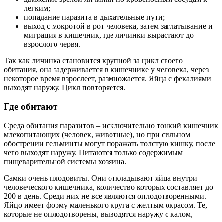
легким;
попадание паразита в дыхательные пути;
выход с мокротой в рот человека, затем заглатывание и
миграция в кишечник, где личинки вырастают до
взрослого червя.
Так как личинка становится крупной за цикл своего
обитания, она задерживается в кишечнике у человека, через
некоторое время взрослеет, размножается. Яйца с фекалиями
выходят наружу. Цикл повторяется.
Где обитают
Среда обитания паразитов – исключительно тонкий кишечник
млекопитающих (человек, животные), но при сильном
обострении гельминты могут поражать толстую кишку, после
чего выходят наружу. Питаются только содержимым
пищеварительной системы хозяина.
Самки очень плодовиты. Они откладывают яйца внутри
человеческого кишечника, количество которых составляет до
200 в день. Среди них не все являются оплодотворенными.
Яйцо имеет форму маленького круга с желтым окрасом. Те,
которые не оплодотворены, выводятся наружу с калом,