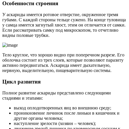
Особенности строения
У аскариды имеется ротовое отверстие, окруженное тремя
губами. С каждой стороны тельце сужено. На конце туловища
у самца имеется загнутый хвост, этим он отличается от самки.
Если рассматривать самку под микроскопом, то отчетливо
видны половые трубки.
Тело круглое, что хорошо видно при поперечном разрезе. Его
оболочка состоит из трех слоев, которые позволяют паразиту
активно передвигаться. Аскарида имеет дыхательную,
нервную, выделительную, пищеварительную системы.
Цикл развития
Полное развитие аскариды представлено следующими
стадиями и этапами:
выход оплодотворенных яиц во внешнюю среду;
проникновение личинок после линьки в кишечник и
другие органы человека;
наступление зрелости (хозяин – человек);
движение зрелой личинки по кровеносным сосудам к