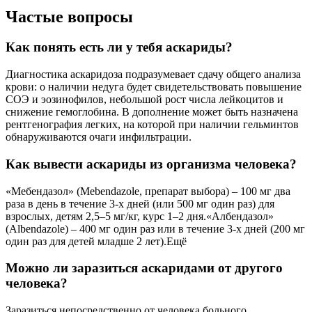
Частые вопросы
Как понять есть ли у тебя аскариды?
Диагностика аскаридоза подразумевает сдачу общего анализа
крови: о наличии недуга будет свидетельствовать повышение
СОЭ и эозинофилов, небольшой рост числа лейкоцитов и
снижение гемоглобина. В дополнение может быть назначена
рентгенография легких, на которой при наличии гельминтов
обнаруживаются очаги инфильтрации.
Как вывести аскариды из организма человека?
«Мебендазол» (Mebendazole, препарат выбора) – 100 мг два
раза в день в течение 3-х дней (или 500 мг один раз) для
взрослых, детям 2,5–5 мг/кг, курс 1–2 дня.«Албендазол»
(Albendazole) – 400 мг один раз или в течение 3-х дней (200 мг
один раз для детей младше 2 лет).Ещё
Можно ли заразиться аскаридами от другого
человека?
Заразиться непосредственно от человека больного