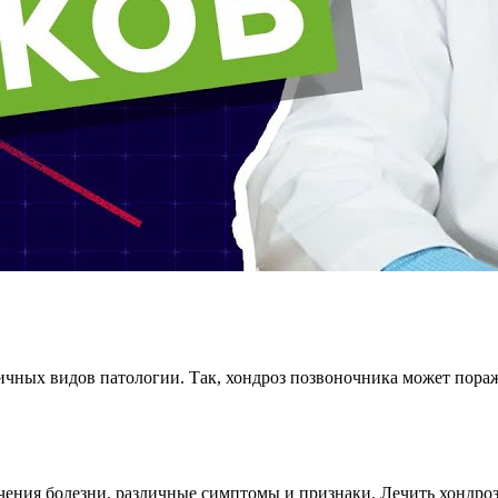
ичных видов патологии. Так, хондроз позвоночника может пораж
чения болезни, различные симптомы и признаки. Лечить хондро