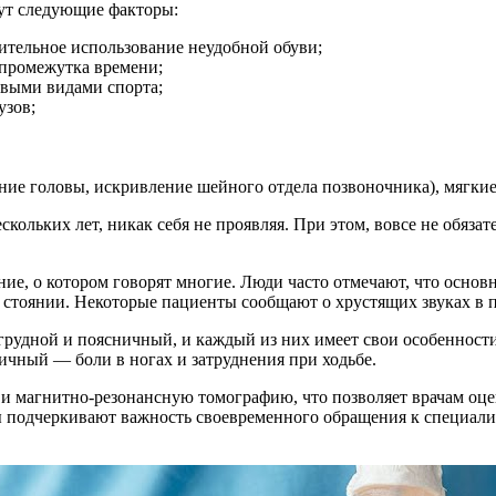
гут следующие факторы:
ительное использование неудобной обуви;
 промежутка времени;
овыми видами спорта;
узов;
ие головы, искривление шейного отдела позвоночника), мягкие 
нескольких лет, никак себя не проявляя. При этом, вовсе не обя
ие, о котором говорят многие. Люди часто отмечают, что осно
стоянии. Некоторые пациенты сообщают о хрустящих звуках в п
 грудной и поясничный, и каждый из них имеет свои особеннос
ичный — боли в ногах и затруднения при ходьбе.
и магнитно-резонансную томографию, что позволяет врачам оц
 подчеркивают важность своевременного обращения к специали