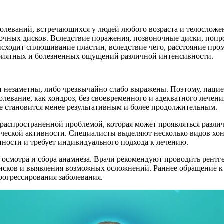
олеваний, встречающихся у людей любого возраста и телосложен
очных дисков. Вследствие поражения, позвоночные диски, попр
сходит сплющивание пластин, вследствие чего, расстояние пром
иятных и болезненных ощущений различной интенсивности.
 незаметны, либо чрезвычайно слабо выражены. Поэтому, пациен
левание, как хондроз, без своевременного и адекватного лечени
ние становится менее результативным и более продолжительным.
я распространенной проблемой, которая может проявляться раз
ческой активности. Специалисты выделяют несколько видов хон
ности и требует индивидуального подхода к лечению.
о осмотра и сбора анамнеза. Врачи рекомендуют проводить рен
исков и выявления возможных осложнений. Раннее обращение к
огрессирования заболевания.