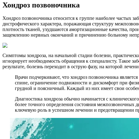
Хондроз позвоночника
Хондроз позвоночника относится к группе наиболее частых заб
дистрофического характера, поражающая структуру межпозвон
плотность тканей, ухудшаются амортизационные качества, прои
защемлению нервных окончаний и причинению больному непр
Симптомы хондроза, на начальной стадии болезни, практически
игнорирует необходимость обращения к специалисту. Такое забо
результате, болезнь переходит в острую фазу, на которой лече
Врачи подчеркивают, что хондроз позвоночника являетс
спине, ограничение подвижности и дискомфорт при физи
грудной и поясничный. Каждый из них имеет свои особен
Диагностика хондроза обычно начинается с клиническог
более точного определения состояния межпозвоночных д
ключевую роль в успешном лечении и предотвращении пр