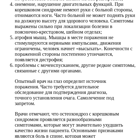
онемение, нарушение двигательных функций. При
корешковом синдроме немеют руки с больной стороны,
отнимаются ноги. Часто больной не может поднять руки
на должную высоту для здорового человека. Симптомы
выражены сильно при локализации болезни в
пояснично-крестцовом, шейном отделах;
атрофия мышц. Мышцы в месте поражения не
стимулируются нервными импульсами, движения
ограничены, человек начнет «высыхать». Конечности с
пораженной стороны постепенно утончаются,
появляется дистрофия;
проблемы с мочеиспусканием, другие редкие симптомы,
связанные с другими органами.
Опытный врач на глаз определит источник
поражения. Часто требуется длительное
обследование для подтверждения диагноза,
точного установления очага. Самолечение под
запретом.
Врачи отмечают, что остеохондроз с корешковым
синдромом проявляется разнообразными
симптомами, которые могут значительно ухудшить
качество жизни пациента. Основными признаками
являются боль в спине, которая может