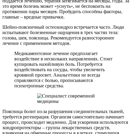
поддается лечению, терапия затягивается на месяцы, годы. За
это время болезнь может «уснуть», не беспокоить на
протяжении пары месяцев. Пробудить способны факторы,
главные – вредные привычки.
Шейно-поясничный остеохондроз встречается часто. Люди
испытывают болезненные ощущения в трех частях тела:
голова, шея, поясница. Рекомендуется разностороннее
лечение с применением методов.
Медикаментозное лечение предполагает
воздействие в нескольких направлениях. Стоит
купировать назойливую боль. Потребуется
воздействовать на сосуды, чтобы увеличить
кровяной просвет. Анальгетики не всегда
справляются с болью, прописываются
психотропные средства.
Поясница болит из-за разрушения соединительных тканей,
требуется регенерация. Организм самостоятельно начинает
процесс, происходит медленно. Для ускорения используются
хондропротекторы – группа лекарственных средств,
влияющая на обменные процессы в клетках, стимулируя