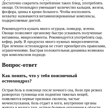
Достаточно сократить потребление таких блюд, употреблять
овощи. Остеохондроз уменьшает количество кальция, железа,
фосфора, цинка в крови больного. Чтобы восполнить
нехватку назначаются витаминизированные комплексы,
подкрепляемые диетой.
Рекомендуется кушать много огурцов, помидор, зелени.
Овощи позволяют организму быстро усваивать полученные
витамины, микроэлементы. Рекомендуется употреблять сыр,
кефир, рыбу. В продуктах много нужных микроэлементов.
При лечении остеохондроза не стоит пренебрегать правилами,
ограничениями. Быстрая положительная динамика возможна
при комплексном подходе.
Вопрос-ответ
Как понять, что у тебя поясничный
остеохондроз?
Острая боль в пояснице после ночного сна, боли при резких
разворотах туловища или поднятии тяжелых вещей,
появляются первые признаки сколиоза, частые
мочеиспускания, боль отдает в ноги, внутренние органы
живота и малого таза, острые болевые ощущения в области