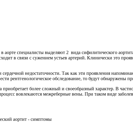
а в аорте специалисты выделяют 2 вида сифилитического аортит
одит в связи с сужением устьев артерий. Клинически это прояв
и сердечной недостаточности. Так как эти проявления напомин
овести рентгенологическое обследование, то будут обнаружены 
приобретает более сложный и своеобразный характер. В частно
 процесс вовлекаются межреберные вены. При таком виде заболев