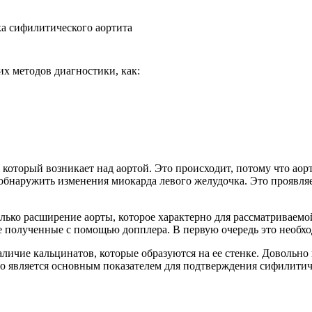
х методов диагностики, как:
оторый возникает над аортой. Это происходит, потому что аорта
о обнаружить изменения миокарда левого желудочка. Это проявл
олько расширение аорты, которое характерно для рассматриваемо
 полученные с помощью допплера. В первую очередь это необх
ичие кальцинатов, которые образуются на ее стенке. Довольно
то является основным показателем для подтверждения сифилитич