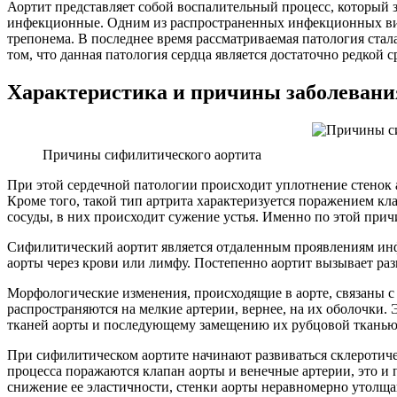
Аортит представляет собой воспалительный процесс, который 
инфекционные. Одним из распространенных инфекционных видо
трепонема. В последнее время рассматриваемая патология стал
том, что данная патология сердца является достаточно редкой
Характеристика и причины заболевани
Причины сифилитического аортита
При этой сердечной патологии происходит уплотнение стенок 
Кроме того, такой тип артрита характеризуется поражением кл
сосуды, в них происходит сужение устья. Именно по этой при
Сифилитический аортит является отдаленным проявлениям ин
аорты через крови или лимфу. Постепенно аортит вызывает раз
Морфологические изменения, происходящие в аорте, связаны с
распространяются на мелкие артерии, вернее, на их оболочки.
тканей аорты и последующему замещению их рубцовой тканью
При сифилитическом аортите начинают развиваться склеротиче
процесса поражаются клапан аорты и венечные артерии, это и 
снижение ее эластичности, стенки аорты неравномерно утолща