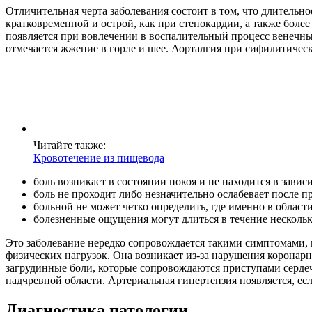
Отличительная черта заболевания состоит в том, что длительн
кратковременной и острой, как при стенокардии, а также более
появляется при вовлечении в воспалительный процесс венечных
отмечается жжение в горле и шее. Аорталгия при сифилитичес
Читайте также:
Кровотечение из пищевода
боль возникает в состоянии покоя и не находится в завис
боль не проходит либо незначительно ослабевает после 
больной не может четко определить, где именно в области
болезненные ощущения могут длиться в течение нескольк
Это заболевание нередко сопровождается такими симптомами, 
физических нагрузок. Она возникает из-за нарушения коронар
загрудинные боли, которые сопровождаются приступами сердеч
надчревной области. Артериальная гипертензия появляется, ес
Диагностика патологии