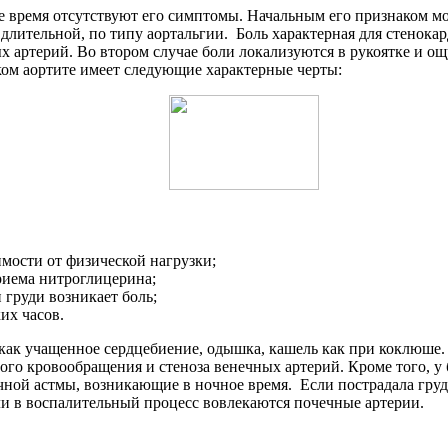
ое время отсутствуют его симптомы. Начальным его признаком мо
 длительной, по типу аортальгии. Боль характерная для стенока
 артерий. Во втором случае боли локализуются в рукоятке и ощу
ком аортите имеет следующие характерные черты:
имости от физической нагрузки;
приема нитроглицерина;
 груди возникает боль;
их часов.
как учащенное сердцебиение, одышка, кашель как при коклюше.
ного кровообращения и стеноза венечных артерий. Кроме того, 
ной астмы, возникающие в ночное время. Если пострадала грудна
ли в воспалительный процесс вовлекаются почечные артерии.