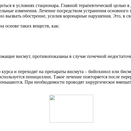
ться в условиях стационара. Главной терапевтической целью в 
ельные изменения. Лечение посредством устранения основного з
бно вызвать обострение, усилив коронарные нарушения. Это, в с
а основе таких веществ, как:
держащие висмут, противопоказаны в случае почечной недостато
 курса и переходят на препараты висмута – бийохинол или бис
 используется пенициллин. Такое лечение повторяется после пер
меньшаются. При необходимости проводят хирургическое вмешат