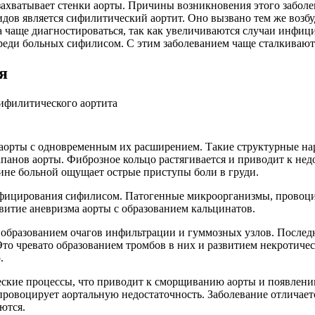
захватывает стенки аорты. Причины возникновения этого заболе
в является сифилитический аортит. Оно вызвано тем же возбу
а чаще диагностироваться, так как увеличиваются случаи инфиц
 среди больных сифилисом. С этим заболеванием чаще сталкивают
я
аорты с одновременным их расширением. Такие структурные нар
апанов аорты. Фиброзное кольцо растягивается и приводит к не
чине больной ощущает острые приступы боли в груди.
фицирования сифилисом. Патогенные микроорганизмы, провоци
витие аневризма аорты с образованием кальцинатов.
 образованием очагов инфильтрации и гуммозных узлов. Последни
 Это чревато образованием тромбов в них и развитием некротич
.
ские процессы, что приводит к сморщиванию аорты и появлению
провоцирует аортальную недостаточность. Заболевание отличает
ются.