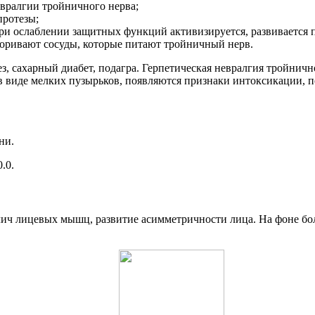
евралгии тройничного нерва;
протезы;
и ослаблении защитных функций активизируется, развивается п
оривают сосуды, которые питают тройничный нерв.
, сахарный диабет, подагра. Герпетическая невралгия тройнично
 в виде мелких пузырьков, появляются признаки интоксикации, 
ни.
.0.
лич лицевых мышц, развитие асимметричности лица. На фоне бо