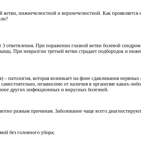
ной ветви, нижнечелюстной и верхнечелюстной. Как проявляется
оли?
т 3 ответвления. При поражении глазной ветви болевой синдром
шц. При невралгии третьей ветви страдает подбородок и нижня
) – патология, которая возникает на фоне сдавливания нервных
 самостоятельно, независимо от наличия в организме каких-либ
 фоне других инфекционных и вирусных болезней.
лютно разным причинам. Заболевание чаще всего диагностируют
мой без головного убора;