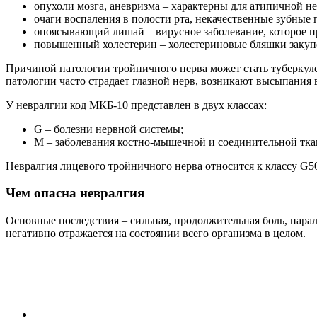
опухоли мозга, аневризма – характерны для атипичной н
очаги воспаления в полости рта, некачественные зубные 
опоясывающий лишай – вирусное заболевание, которое пр
повышенный холестерин – холестериновые бляшки закуп
Причиной патологии тройничного нерва может стать туберкулез
патологии часто страдает глазной нерв, возникают высыпания
У невралгии код МКБ-10 представлен в двух классах:
G – болезни нервной системы;
M – заболевания костно-мышечной и соединительной тка
Невралгия лицевого тройничного нерва относится к классу G50
Чем опасна невралгия
Основные последствия – сильная, продолжительная боль, пара
негативно отражается на состоянии всего организма в целом.