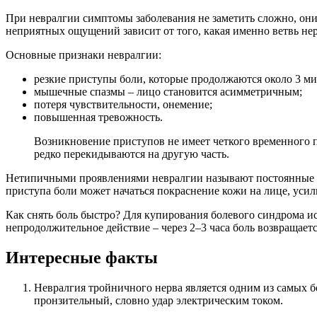
При невралгии симптомы заболевания не заметить сложно, он
неприятных ощущений зависит от того, какая именно ветвь не
Основные признаки невралгии:
резкие приступы боли, которые продолжаются около 3 м
мышечные спазмы – лицо становится асимметричным;
потеря чувствительности, онемение;
повышенная тревожность.
Возникновение приступов не имеет четкого временного п
редко перекидываются на другую часть.
Нетипичными проявлениями невралгии называют постоянные бо
приступа боли может начаться покраснение кожи на лице, усил
Как снять боль быстро? Для купирования болевого синдрома и
непродолжительное действие – через 2–3 часа боль возвращаетс
Интересные факты
Невралгия тройничного нерва является одним из самых б
пронзительный, словно удар электрическим током.