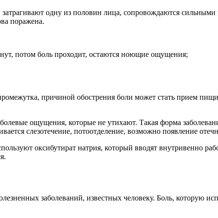
и затрагивают одну из половин лица, сопровождаются сильными
рва поражена.
инут, потом боль проходит, остаются ноющие ощущения;
ромежутка, причиной обострения боли может стать прием пищи, 
левые ощущения, которые не утихают. Такая форма заболевания
ивается слезотечение, потоотделение, возможно появление отечн
спользуют оксибутират натрия, который вводят внутривенно раб
я.
олезненных заболеваний, известных человеку. Боль, которую ис