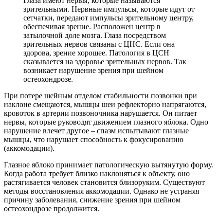
Глаза имеют нервы, которые называются
зрительными. Нервные импульсы, которые идут от
сетчатки, передают импульсы зрительному центру,
обеспечивая зрение. Расположен центр в
затылочной доле мозга. Глаза посредством
зрительных нервов связаны с ЦНС. Если она
здорова, зрение хорошее. Патология в ЦСН
сказывается на здоровье зрительных нервов. Так
возникает нарушение зрения при шейном
остеохондрозе.
При потере шейным отделом стабильности позвонки при
наклоне смещаются, мышцы шеи рефлекторно напрягаются,
кровоток в артерии позвоночника нарушается. Он питает
нервы, которые руководят движением глазного яблока. Одно
нарушение влечет другое – спазм испытывают глазные
мышцы, что нарушает способность к фокусированию
(аккомодации).
Глазное яблоко принимает патологическую вытянутую форму.
Когда работа требует близко наклоняться к объекту, оно
растягивается человек становится близоруким. Существуют
методы восстановления аккомодации. Однако не устраняя
причину заболевания, снижение зрения при шейном
остеохондрозе продолжится.