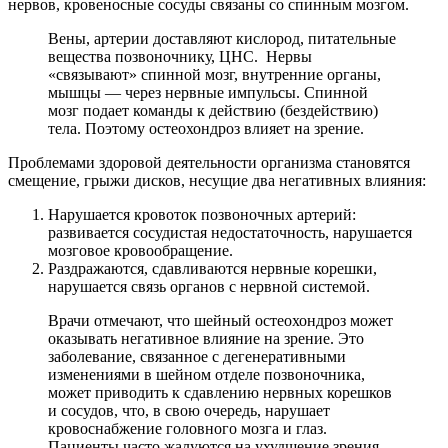
нервов, кровеносные сосуды связаны со спинным мозгом.
Вены, артерии доставляют кислород, питательные
вещества позвоночнику, ЦНС. Нервы
«связывают» спинной мозг, внутренние органы,
мышцы — через нервные импульсы. Спинной
мозг подает команды к действию (бездействию)
тела. Поэтому остеохондроз влияет на зрение.
Проблемами здоровой деятельности организма становятся
смещение, грыжи дисков, несущие два негативных влияния:
Нарушается кровоток позвоночных артерий:
развивается сосудистая недостаточность, нарушается
мозговое кровообращение.
Раздражаются, сдавливаются нервные корешки,
нарушается связь органов с нервной системой.
Врачи отмечают, что шейный остеохондроз может
оказывать негативное влияние на зрение. Это
заболевание, связанное с дегенеративными
изменениями в шейном отделе позвоночника,
может приводить к сдавлению нервных корешков
и сосудов, что, в свою очередь, нарушает
кровоснабжение головного мозга и глаз.
Пациенты часто жалуются на ухудшение зрения,