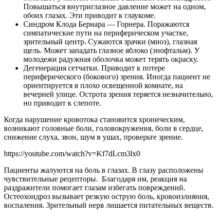
Повышаться внутриглазное давление может на одном,
обоих глазах. Эти приводит к глаукоме.
Синдром Клода Бернара — Горнера. Поражаются
симпатические пути на периферическом участке,
зрительный центр. Сужаются зрачки (миоз), глазная
щель. Может западать глазное яблоко (энофтальм). У
молодежи радужная оболочка может терять окраску.
Дегенерация сетчатки. Приводит к потере
периферического (бокового) зрения. Иногда пациент не
ориентируется в плохо освещенной комнате, на
вечерней улице. Острота зрения теряется незначительно,
но приводит к слепоте.
Когда нарушение кровотока становится хроническим,
возникают головные боли, головокружения, боли в сердце,
снижение слуха, звон, шум в ушах, проверьте зрение.
https://youtube.com/watch?v=Kf7dLcm3lx0
Пациенты жалуются на боль в глазах. В глазу расположены
чувствительные рецепторы. Благодаря им, реакция на
раздражители помогает глазам избегать повреждений.
Остеохондроз вызывает резкую острую боль, кровоизлияния,
воспаления. Зрительный нерв лишается питательных веществ.