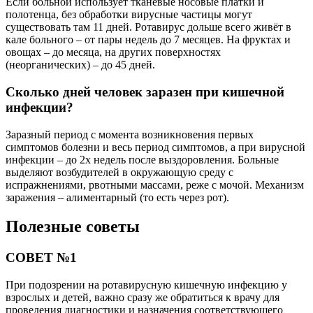
Если больной использует тканевые носовые платки и
полотенца, без обработки вирусные частицы могут
существовать там 11 дней. Ротавирус дольше всего живёт в
кале больного – от пары недель до 7 месяцев. На фруктах и
овощах – до месяца, на других поверхностях
(неорганических) – до 45 дней.
Сколько дней человек заразен при кишечной
инфекции?
Заразный период с момента возникновения первых
симптомов болезни и весь период симптомов, а при вирусной
инфекции – до 2х недель после выздоровления. Больные
выделяют возбудителей в окружающую среду с
испражнениями, рвотными массами, реже с мочой. Механизм
заражения – алиментарный (то есть через рот).
Полезные советы
СОВЕТ №1
При подозрении на ротавирусную кишечную инфекцию у
взрослых и детей, важно сразу же обратиться к врачу для
проведения диагностики и назначения соответствующего