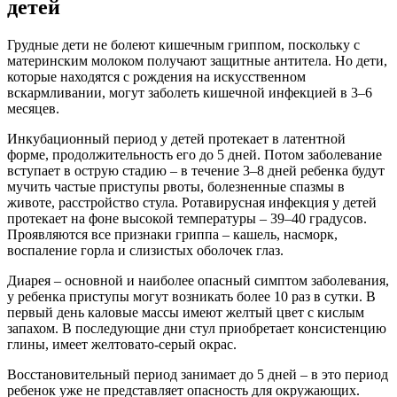
детей
Грудные дети не болеют кишечным гриппом, поскольку с
материнским молоком получают защитные антитела. Но дети,
которые находятся с рождения на искусственном
вскармливании, могут заболеть кишечной инфекцией в 3–6
месяцев.
Инкубационный период у детей протекает в латентной
форме, продолжительность его до 5 дней. Потом заболевание
вступает в острую стадию – в течение 3–8 дней ребенка будут
мучить частые приступы рвоты, болезненные спазмы в
животе, расстройство стула. Ротавирусная инфекция у детей
протекает на фоне высокой температуры – 39–40 градусов.
Проявляются все признаки гриппа – кашель, насморк,
воспаление горла и слизистых оболочек глаз.
Диарея – основной и наиболее опасный симптом заболевания,
у ребенка приступы могут возникать более 10 раз в сутки. В
первый день каловые массы имеют желтый цвет с кислым
запахом. В последующие дни стул приобретает консистенцию
глины, имеет желтовато-серый окрас.
Восстановительный период занимает до 5 дней – в это период
ребенок уже не представляет опасность для окружающих.