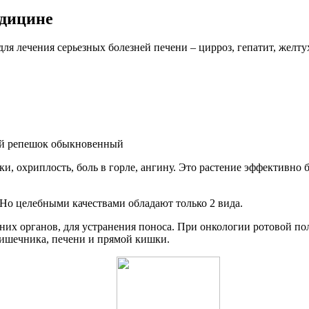
едицине
ля лечения серьезных болезней печени – цирроз, гепатит, желт
и, охриплость, боль в горле, ангину. Это растение эффективно 
 Но целебными качествами обладают только 2 вида.
их органов, для устранения поноса. При онкологии ротовой пол
кишечника, печени и прямой кишки.