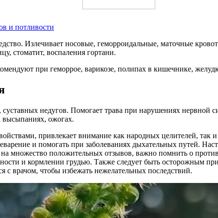
ов и потливости
дство. Излечивает носовые, геморроидальные, маточные кровот
у, стоматит, воспаления гортани.
омендуют при геморрое, варикозе, полипах в кишечнике, желудк
я
, суставных недугов. Помогает трава при нарушениях нервной с
а высыпаниях, ожогах.
йствами, привлекает внимание как народных целителей, так и
варение и помогать при заболеваниях дыхательных путей. Насто
ря на множество положительных отзывов, важно помнить о проти
нности и кормлении грудью. Также следует быть осторожным пр
я с врачом, чтобы избежать нежелательных последствий.