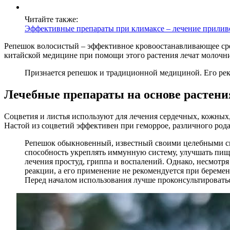
Читайте также:
Эффективные препараты при климаксе – лечение прилив
Репешок волосистый – эффективное кровоостанавливающее сре
китайской медицине при помощи этого растения лечат молочниц
Признается репешок и традиционной медициной. Его рек
Лечебные препараты на основе растени
Соцветия и листья используют для лечения сердечных, кожных
Настой из соцветий эффективен при геморрое, различного род
Репешок обыкновенный, известный своими целебными сво
способность укреплять иммунную систему, улучшать пище
лечения простуд, гриппа и воспалений. Однако, несмот
реакции, а его применение не рекомендуется при береме
Перед началом использования лучше проконсультироватьс