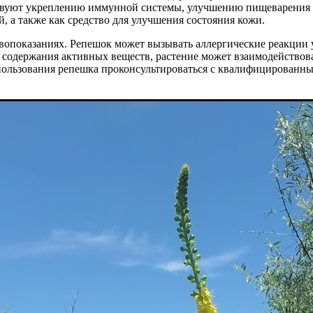
твуют укреплению иммунной системы, улучшению пищеварения 
, а также как средство для улучшения состояния кожи.
показаниях. Репешок может вызывать аллергические реакции у
за содержания активных веществ, растение может взаимодейство
спользования репешка проконсультироваться с квалифицированн