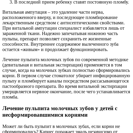
В последний прием ребенку ставят постоянную пломбу.
Витальная ампутация – это удаление части нерва,
расположенного вверху, и последующее пломбирование
лекарственным средством с антисептическими свойствами.
При витальной ампутации специалист избавляется лишь от
зараженной ткани. Надежно запечатывая нижнюю часть
пульпы, препарат позволяет сохранить ее жизненные
способности. Внутреннее содержимое вылеченного зуба
остается «живым» и продолжает функционировать.
Лечение пульпита молочных зубов по современной методике
(девитальная и витальная экстирпация) применяется в том
случае, когда на молочных зубках полностью сформировались
корни. В первом случае стоматолог убирает инфицированную
пульпу и пломбирует каналы посредством рассасывающегося
пастообразного препарата. Во время витальной экстирпации
умерщвляется нервное окончание, после чего устанавливается
пломба.
Лечение пульпита молочных зубов у детей с
несформировавшимися корнями
Может ли быть пульпит в молочных зубах, если корни не
сформировались? Кариес поражает эмаль независимо от