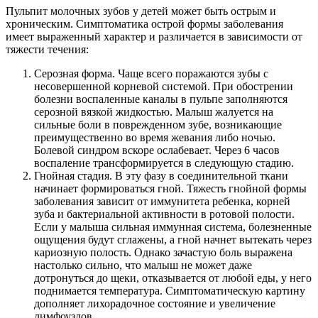
Пульпит молочных зубов у детей может быть острым и
хроническим. Симптоматика острой формы заболевания
имеет выраженный характер и различается в зависимости от
тяжести течения:
Серозная форма. Чаще всего поражаются зубы с
несовершенной корневой системой. При обострении
болезни воспаленные каналы в пульпе заполняются
серозной вязкой жидкостью. Малыш жалуется на
сильные боли в поврежденном зубе, возникающие
преимущественно во время жевания либо ночью.
Болевой синдром вскоре ослабевает. Через 6 часов
воспаление трансформируется в следующую стадию.
Гнойная стадия. В эту фазу в соединительной ткани
начинает формироваться гной. Тяжесть гнойной формы
заболевания зависит от иммунитета ребенка, корней
зуба и бактериальной активности в ротовой полости.
Если у малыша сильная иммунная система, болезненные
ощущения будут сглажены, а гной начнет вытекать через
кариозную полость. Однако зачастую боль выражена
настолько сильно, что малыш не может даже
дотронуться до щеки, отказывается от любой еды, у него
поднимается температура. Симптоматическую картину
дополняет лихорадочное состояние и увеличение
лимфоузлов.