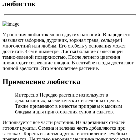
любисток
У растения любисток много других названий. В народе его
называют заборина, дудочник, зорьная трава, сельдерей
многолетний или любим. Его стебель у основания может
достигать 3 см в диаметре. Листья большие с блестящей
темно-зеленой поверхностью. После летнего цветения
происходит созревание плодов. В сентябре плоды достигают
полной зрелости. Это многолетнее растение.
Применение любистка
Интересно!
Нередко растение используют в
декоративных, косметических и лечебных целях.
Также применяют в качестве приправы к мясным
блюдам и для приготовления супов и салатов.
Используется все части растения. Из нарезанных стеблей
готовят цукаты. Семена и зеленая часть добавляются при
засолках. Корень и листья идут на изготовление лечебных
препаратов. Не только народная медицина пользуется этим