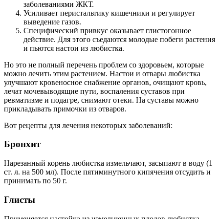
заболеваниями ЖКТ.
Усиливает перистальтику кишечники и регулирует
выведение газов.
Специфический привкус оказывает глистогонное
действие. Для этого съедаются молодые побеги растения
и пьются настои из любистка.
Но это не полный перечень проблем со здоровьем, которые
можно лечить этим растением. Настои и отвары любистка
улучшают кровеносное снабжение органов, очищают кровь,
лечат мочевыводящие пути, воспаления суставов при
ревматизме и подагре, снимают отеки. На суставы можно
прикладывать примочки из отваров.
Вот рецепты для лечения некоторых заболеваний:
Бронхит
Нарезанный корень любистка измельчают, засыпают в воду (1
ст. л. на 500 мл). После пятиминутного кипячения отсудить и
принимать по 50 г.
Глисты
Применяется настойка из измельченных плодов любистка.