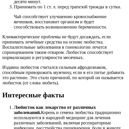
десяти минут.
Принимать по 1 ст. л. перед трапезой трижды в сутки.
Чай способствует улучшению кровоснабжение
яичников, восстановит организм и будет
способствовать возникновению беременности.
Климактерические проблемы не будут досаждать, если
принимать лечебные средства на основе любистка.
Воспалительные заболевания в гинекологии лечатся
спринцеванием таким отваром. Любисток способствует
нормализации и регулярности месячных.
Издавна любисток считался сильным афродизиаком,
способным приворожить мужчину, если в его питье добавить
это растение. Это стало причиной, по которой он называется
любисток (от слова любить).
Интересные факты
Любисток как лекарство от различных
заболеваний.
Корень и семена любистка традиционно
используются в народной медицине для лечения
различных заболеваний, включая респираторные
инфекции, расстройства пищеварения, боли в животе,