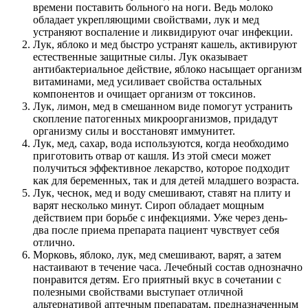
времени поставить больного на ноги. Ведь молоко
обладает укрепляющими свойствами, лук и мед
устраняют воспаление и ликвидируют очаг инфекции.
Лук, яблоко и мед быстро устранят кашель, активируют
естественные защитные силы. Лук оказывает
антибактериальное действие, яблоко насыщает организм
витаминами, мед усиливает свойства остальных
компонентов и очищает организм от токсинов.
Лук, лимон, мед в смешанном виде помогут устранить
скопление патогенных микроорганизмов, придадут
организму силы и восстановят иммунитет.
Лук, мед, сахар, вода используются, когда необходимо
приготовить отвар от кашля. Из этой смеси может
получиться эффективное лекарство, которое подходит
как для беременных, так и для детей младшего возраста.
Лук, чеснок, мед и воду смешивают, ставят на плиту и
варят несколько минут. Сироп обладает мощным
действием при борьбе с инфекциями. Уже через день-
два после приема препарата пациент чувствует себя
отлично.
Морковь, яблоко, лук, мед смешивают, варят, а затем
настаивают в течение часа. Лечебный состав однозначно
понравится детям. Его приятный вкус в сочетании с
полезными свойствами выступает отличной
альтернативой аптечным препаратам, предназначенным