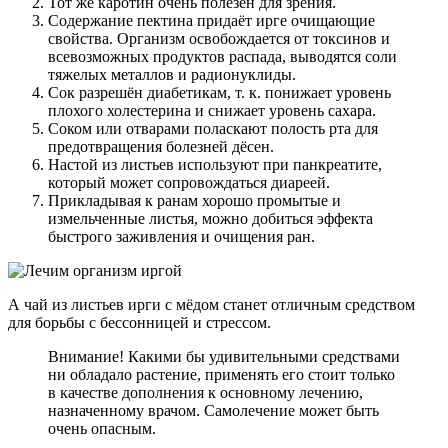
Тот же каротин очень полезен для зрения.
Содержание пектина придаёт ирге очищающие
свойства. Организм освобождается от токсинов и
всевозможных продуктов распада, выводятся соли
тяжелых металлов и радионуклиды.
Сок разрешён диабетикам, т. к. понижает уровень
плохого холестерина и снижает уровень сахара.
Соком или отварами поласкают полость рта для
предотвращения болезней дёсен.
Настой из листьев используют при панкреатите,
который может сопровождаться диареей.
Прикладывая к ранам хорошо промытые и
измельченные листья, можно добиться эффекта
быстрого заживления и очищения ран.
А чай из листьев ирги с мёдом станет отличным средством
для борьбы с бессонницей и стрессом.
Внимание! Какими бы удивительными средствами
ни обладало растение, применять его стоит только
в качестве дополнения к основному лечению,
назначенному врачом. Самолечение может быть
очень опасным.