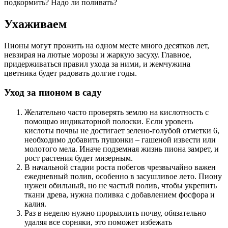
подкормить? Надо ли поливать?
Ухаживаем
Пионы могут прожить на одном месте много десятков лет,
невзирая на лютые морозы и жаркую засуху. Главное,
придерживаться правил ухода за ними, и жемчужина
цветника будет радовать долгие годы.
Уход за пионом в саду
Желательно часто проверять землю на кислотность с
помощью индикаторной полоски. Если уровень
кислоты почвы не достигает зелено-голубой отметки 6,
необходимо добавить пушонки – гашеной извести или
молотого мела. Иначе подземная жизнь пиона замрет, и
рост растения будет мизерным.
В начальной стадии роста побегов чрезвычайно важен
ежедневный полив, особенно в засушливое лето. Пиону
нужен обильный, но не частый полив, чтобы укрепить
ткани древа, нужна поливка с добавлением фосфора и
калия.
Раз в неделю нужно прорыхлить почву, обязательно
удаляя все сорняки, это поможет избежать