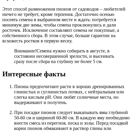
Этот способ размножения пионов от садоводов – любителей
ничего не требует, кроме терпения. Достаточно осенью
посеять семена в выбранном месте и ждать: потребуется
минимум две зимы, чтобы семена проклюнулись и дали
росточек. Исключение составляют семена не покупные, а
собственного сбора. В этом случае, больше гарантии на
всхожесть ростков в первую весну.
Внимание!
Семена нужно собирать в августе, в
состоянии несовершенной зрелости, и высеивать
сразу после сбора на глубину не более 5 см.
Интересные факты
Пионы предпочитают расти в хорошо дренированных
глинистых и суглинистых почвах, с нейтральным или
слегка кислым pH. Они любят солнечные места, но
выдерживают и полутень.
При посадке пионов следует выкапывать ямы глубиной
50-60 см и шириной 60-80 см. В каждую яму необходимо
внести смесь из перегноя, песка и золы. Перед посадкой
корни пионов обмакивают в раствор глины или