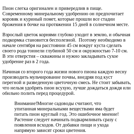
Пион слегка оригинален и привередлив в пище.
Современному минеральному удобрению он предпочитает
коровяк и куриный помет, которые прошли все стадии
брожения в бочке на протяжении 15 дней в солнечном месте.
Взрослый цветок корнями глубоко уходит в землю, и обычная
подкормка становится бесполезной. Поэтому необходимо в
начале сентября на расстоянии 45 см вокруг куста сделать
своего рода тоннели глубиной 50 см и окружностью 7-10 см.
В эти отверстия – скважины и нужно закладывать сухое
удобрение раз в 2 года.
Начиная со второго года жизни нового пиона каждую весну
производить мульчирование почвы, внедряя под куст
перегной и разведенную цветочную смесь. Не стоит забывать,
что нельзя удобрять пион всухую, лучше дождаться дождя или
обильно полить перед процедурой.
Внимание!
Многие садоводы считают, что
упитанная минеральными веществами яма будет
питать пион круглый год. Это ошибочное мнение!
Растение следует начинать подкармливать сразу с
появления всходов. От добавки пищи и ухода
напрямую зависят сроки цветения.