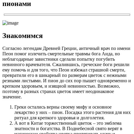
пионами
Знакомимся
Согласно легендам Древней Греции, античный врач по имени
Пеон помог излечить смертельные травмы бога Аида, но
неблагодарные завистники сделали попытку погубить
невинного врачевателя. Сжалившись, греческие боги решили
ему помочь и для того, что Пеон избежал страшной смерти,
превратили его в шикарный по размерам цветок с нежными
резными листьями. И пион до сих пор пышет одновременно и
крепким здоровьем, и изящной невинностью. Возможно,
поэтому в разных странах цветок имеет неодинаковое
значение.
Греки остались верны своему мифу и основное
лекарство у них – пион. Посадка этого растения для них
ритуал для крепкого здоровья и долголетия.
А вот в Китае торжественный цветок – это эмблема
знатности и богатства. В Поднебесной свято верят в
магические свойства цветка притягивать удачу и