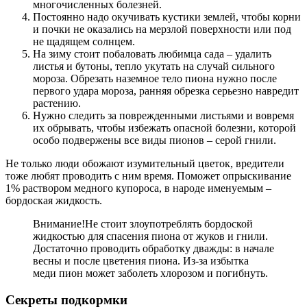
многочисленных болезней.
Постоянно надо окучивать кустики землей, чтобы корни
и почки не оказались на мерзлой поверхности или под
не щадящем солнцем.
На зиму стоит побаловать любимца сада – удалить
листья и бутоны, тепло укутать на случай сильного
мороза. Обрезать наземное тело пиона нужно после
первого удара мороза, ранняя обрезка серьезно навредит
растению.
Нужно следить за поврежденными листьями и вовремя
их обрывать, чтобы избежать опасной болезни, которой
особо подвержены все виды пионов – серой гнили.
Не только люди обожают изумительный цветок, вредители
тоже любят проводить с ним время. Поможет опрыскивание
1% раствором медного купороса, в народе именуемым –
бордоская жидкость.
Внимание!
Не стоит злоупотреблять бордоской
жидкостью для спасения пиона от жуков и гнили.
Достаточно проводить обработку дважды: в начале
весны и после цветения пиона. Из-за избытка
меди пион может заболеть хлорозом и погибнуть.
Секреты подкормки