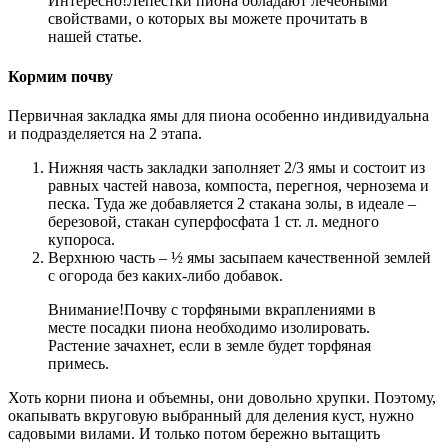
Интересно!
Лепестки пиона обладают лечебными
свойствами, о которых вы можете прочитать в
нашей статье.
Кормим почву
Первичная закладка ямы для пиона особенно индивидуальна
и подразделяется на 2 этапа.
Нижняя часть закладки заполняет 2/3 ямы и состоит из
равных частей навоза, компоста, перегноя, чернозема и
песка. Туда же добавляется 2 стакана золы, в идеале –
березовой, стакан суперфосфата 1 ст. л. медного
купороса.
Верхнюю часть – ½ ямы засыпаем качественной землей
с огорода без каких-либо добавок.
Внимание!
Почву с торфяными вкраплениями в
месте посадки пиона необходимо изолировать.
Растение зачахнет, если в земле будет торфяная
примесь.
Хоть корни пиона и объемны, они довольно хрупки. Поэтому,
окапывать вкруговую выбранный для деления куст, нужно
садовыми вилами. И только потом бережно вытащить