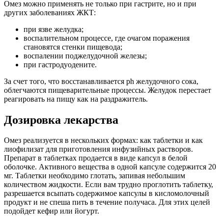
Омез можно применять не только при гастрите, но и при
других заболеваниях ЖКТ:
при язве желудка;
воспалительном процессе, где очагом поражения
становятся стенки пищевода;
воспалении поджелудочной железы;
при гастродуодените.
За счет того, что восстанавливается ph желудочного сока,
облегчаются пищеварительные процессы. Желудок перестает
реагировать на пищу как на раздражитель.
Дозировка лекарства
Омез реализуется в нескольких формах: как таблетки и как
лиофилизат для приготовления инфузийных растворов.
Препарат в таблетках продается в виде капсул в белой
оболочке. Активного вещества в одной капсуле содержится 20
мг. Таблетки необходимо глотать, запивая небольшим
количеством жидкости. Если вам трудно проглотить таблетку,
разрешается всыпать содержимое капсулы в кисломолочный
продукт и не спеша пить в течение получаса. Для этих целей
подойдет кефир или йогурт.