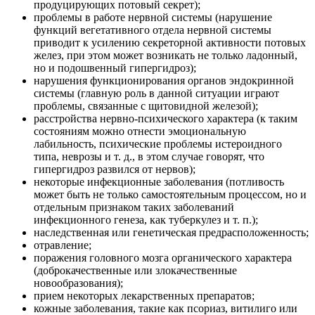
продуцирующих потовый секрет);
проблемы в работе нервной системы (нарушение
функций вегетативного отдела нервной системы
приводит к усилению секреторной активности потовых
желез, при этом может возникать не только ладонный,
но и подошвенный гипергидроз);
нарушения функционирования органов эндокринной
системы (главную роль в данной ситуации играют
проблемы, связанные с щитовидной железой);
расстройства нервно-психического характера (к таким
состояниям можно отнести эмоциональную
лабильность, психические проблемы истероидного
типа, неврозы и т. д., в этом случае говорят, что
гипергидроз развился от нервов);
некоторые инфекционные заболевания (потливость
может быть не только самостоятельным процессом, но и
отдельным признаком таких заболеваний
инфекционного генеза, как туберкулез и т. п.);
наследственная или генетическая предрасположенность;
отравление;
поражения головного мозга органического характера
(доброкачественные или злокачественные
новообразования);
прием некоторых лекарственных препаратов;
кожные заболевания, такие как псориаз, витилиго или