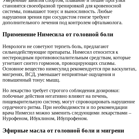
Умеренные занятия спортом, плавание и пешие прогулки
становятся своеобразной тренировкой для кровеносной
системы, повышают тонус и выносливость. Любые
нарушения зрения при сосудистом генезе требуют
дополнительного лечения под контролем офтальмолога.
Применение Нимесила от головной боли
Неврологи не советуют терпеть боль, предлагают
сильнодействующие препараты. Нимесил относится к
нестероидным противовоспалительным средствам, которые
угнетают синтез гормонов, провоцирующих спазмы.
Основное вещество нимесулид рекомендуется при васкулитах,
мигренях, ВСД, уменьшает неприятные ощущения и
повышенный тонус мышц.
Но лекарство требует строгого соблюдения дозировки:
побочные действия негативно влияют на печень,
пищеварительную систему, могут спровоцировать нарушение
сердечного ритма. При необходимости и по рекомендации
врача Нимесил можно заменить следующими лекарствами –
Нурофеном, Ибуклином, Ибупрофеном.
Эфирные масла от головной боли и мигрени