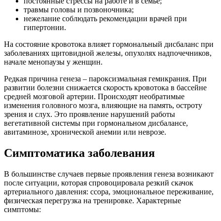
постоянные стрессы на работе и в семье;
травмы головы и позвоночника;
нежелание соблюдать рекомендации врачей при
гипертонии.
На состояние кровотока влияет гормональный дисбаланс при
заболеваниях щитовидной железы, опухолях надпочечников,
начале менопаузы у женщин.
Редкая причина генеза – пароксизмальная гемикрания. При
развитии болезни снижается скорость кровотока в бассейне
средней мозговой артерии. Происходят необратимые
изменения головного мозга, влияющие на память, остроту
зрения и слух. Это проявление нарушений работы
вегетативной системы при гормональном дисбалансе,
авитаминозе, хронической анемии или неврозе.
Симптоматика заболевания
В большинстве случаев первые проявления генеза возникают
после ситуации, которая спровоцировала резкий скачок
артериального давления: ссора, эмоциональное переживание,
физическая перегрузка на тренировке. Характерные
симптомы: