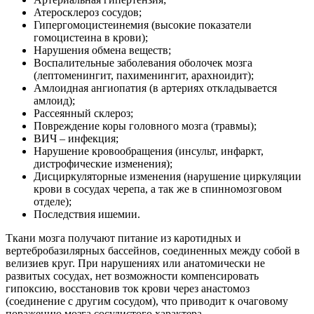
Атеросклероз сосудов;
Гипергомоцистеинемия (высокие показатели
гомоцистеина в крови);
Нарушения обмена веществ;
Воспалительные заболевания оболочек мозга
(лептоменингит, пахименингит, арахноидит);
Амлоидная ангиопатия (в артериях откладывается
амлоид);
Рассеянный склероз;
Повреждение коры головного мозга (травмы);
ВИЧ – инфекция;
Нарушение кровообращения (инсульт, инфаркт,
дистрофические изменения);
Дисциркуляторные изменения (нарушение циркуляции
крови в сосудах черепа, а так же в спинномозговом
отделе);
Последствия ишемии.
Ткани мозга получают питание из каротидных и
вертебробазилярных бассейнов, соединенных между собой в
велизиев круг. При нарушениях или анатомически не
развитых сосудах, нет возможности компенсировать
гипоксию, восстановив ток крови через анастомоз
(соединение с другим сосудом), что приводит к очаговому
поражению мозга сосудистого характера.