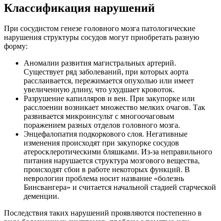
Классификация нарушений
При сосудистом генезе головного мозга патологические
нарушения структуры сосудов могут приобретать разную
форму:
Аномалии развития магистральных артерий.
Существует ряд заболеваний, при которых аорта
расслаивается, пережимается опухолью или имеет
увеличенную длину, что ухудшает кровоток.
Разрушение капилляров и вен. При закупорке или
расслоении возникает множество мелких очагов. Так
развивается микроинсульт с многоочаговым
поражением разных отделов головного мозга.
Энцефалопатия подкоркового слоя. Негативные
изменения происходят при закупорке сосудов
атеросклеротическими бляшками. Из-за неправильного
питания нарушается структура мозгового вещества,
происходят сбои в работе некоторых функций. В
неврологии проблема носит название «болезнь
Бинсвангера» и считается начальной стадией старческой
деменции.
Последствия таких нарушений проявляются постепенно в