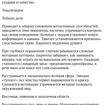
ухудшая ее качество.
Локализация:
Лобные доли
Приводит к общему снижению когнитивных способностей:
замедляется темп мышления, частично утрачивается контроль
над своим поведением. Больные с трудом усваивают новую
информацию и навыки. Тяжелее устанавливаются причинно-
следственные связи. Пациента медленнее думают.
При глубоких поражениях глиозом забываются сложные
моторные паттерны: пациенты забывают, как завязывать
шнурки, как играть на музыкальном инструменте. Скудным
становится словарный запас: предложения однообразны, в
речи мало или вовсе нет слов-синонимов.
Расстраивается эмоционально-волевая сфера. Эмоции
«тупеют»: все чувства теряют выраженность и краску.
Снижается мотивация: утрачивается желание познавать
окружающий мир.
Височная, теменная и затылочная область
Расстраивается слух, речь и зрение. Нарушается восприятие