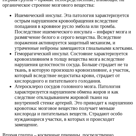
органическое строение мозгового вещества:
Ишемический инсульт. Эта патология характеризуется
острым нарушением кровообращения вследствие
попадания в кровяное русло эмбола или тромба.
Последствие ишемического инсульта – инфаркт мозга и
размягчение белого и серого вещества. Вследствие
поражения активируется защитный механизм, и
утраченные нейроны замещаются глиальными клетками.
Геморрагический инсульт. Состояние характеризуется
кровоизлиянием в толщу вещества мозга вследствие
нарушения целостности сосуда. Больше страдает не та
ткань, в которую произошло кровоизлияние, а участок,
который вследствие недостатка крови, страдает от
кислородного и питательного голодания.
Атеросклероз сосудов головного мозга. Патология
характеризуется нарушением обмена жиров и как
следствие откладыванием жировой ткани на
внутренней стенке артерий. Это приводит к нарушению
кровотока: мозговое вещество получает меньше
кислорода и питательных веществ. Страдают особо
нуждающиеся участки, в которых и происходит
замещение.
Вторая группа – косвенные причины, посредственно