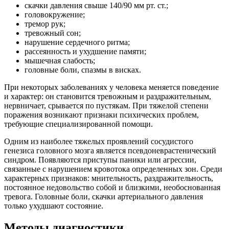
скачки давления свыше 140/90 мм рт. ст.;
головокружение;
тремор рук;
тревожный сон;
нарушение сердечного ритма;
рассеянность и ухудшение памяти;
мышечная слабость;
головные боли, спазмы в висках.
При некоторых заболеваниях у человека меняется поведение
и характер: он становится тревожным и раздражительным,
нервничает, срывается по пустякам. При тяжелой степени
поражения возникают признаки психических проблем,
требующие специализированной помощи.
Одним из наиболее тяжелых проявлений сосудистого
генезиса головного мозга является псевдоневрастенический
синдром. Появляются приступы паники или агрессии,
связанные с нарушением кровотока определенных зон. Среди
характерных признаков: мнительность, раздражительность,
постоянное недовольство собой и близкими, необоснованная
тревога. Головные боли, скачки артериального давления
только ухудшают состояние.
Методы диагностики