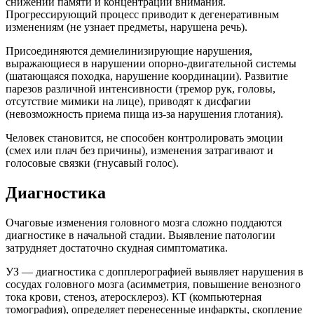
снижении памяти и концентрации внимания.
Прогрессирующий процесс приводит к дегенеративным
изменениям (не узнает предметы, нарушена речь).
Присоединяются демиелинизирующие нарушения,
выражающиеся в нарушении опорно-двигательной системы
(шатающаяся походка, нарушение координации). Развитие
парезов различной интенсивности (тремор рук, головы,
отсутствие мимики на лице), приводят к дисфагии
(невозможность приема пища из-за нарушения глотания).
Человек становится, не способен контролировать эмоции
(смех или плач без причины), изменения затрагивают и
голосовые связки (гнусавый голос).
Диагностика
Очаговые изменения головного мозга сложно поддаются
диагностике в начальной стадии. Выявление патологии
затрудняет достаточно скудная симптоматика.
УЗ — диагностика с допплерографией выявляет нарушения в
сосудах головного мозга (асимметрия, повышение венозного
тока крови, стеноз, атеросклероз). КТ (компьютерная
томография), определяет перенесенные инфаркты, скопление