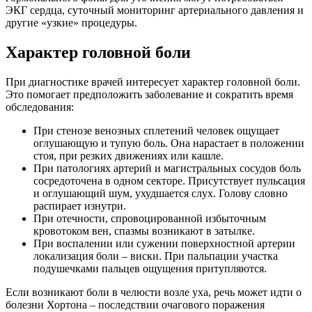
ЭКГ сердца, суточный мониторинг артериального давления и
другие «узкие» процедуры.
Характер головной боли
При диагностике врачей интересует характер головной боли.
Это помогает предположить заболевание и сократить время
обследования:
При стенозе венозных сплетений человек ощущает
оглушающую и тупую боль. Она нарастает в положении
стоя, при резких движениях или кашле.
При патологиях артерий и магистральных сосудов боль
сосредоточена в одном секторе. Присутствует пульсация
и оглушающий шум, ухудшается слух. Голову словно
распирает изнутри.
При отечности, спровоцированной избыточным
кровотоком вен, спазмы возникают в затылке.
При воспалении или сужении поверхностной артерии
локализация боли – виски. При пальпации участка
подушечками пальцев ощущения притупляются.
Если возникают боли в челюсти возле уха, речь может идти о
болезни Хортона – последствии очагового поражения