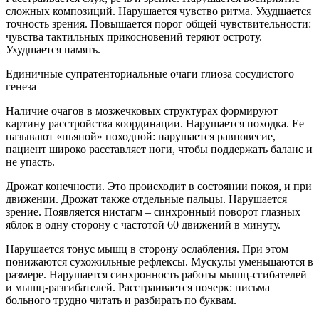
сложных композиций. Нарушается чувство ритма. Ухудшается
точность зрения. Повышается порог общей чувствительности:
чувства тактильных прикосновений теряют остроту.
Ухудшается память.
Единичные супратенториальные очаги глиоза сосудистого
генеза
Наличие очагов в мозжечковых структурах формируют
картину расстройства координации. Нарушается походка. Ее
называют «пьяной» походной: нарушается равновесие,
пациент широко расставляет ноги, чтобы поддержать баланс и
не упасть.
Дрожат конечности. Это происходит в состоянии покоя, и при
движении. Дрожат также отдельные пальцы. Нарушается
зрение. Появляется нистагм – синхронный поворот глазных
яблок в одну сторону с частотой 60 движений в минуту.
Нарушается тонус мышц в сторону ослабления. При этом
понижаются сухожильные рефлексы. Мускулы уменьшаются в
размере. Нарушается синхронность работы мышц-сгибателей
и мышц-разгибателей. Расстраивается почерк: письма
больного трудно читать и разбирать по буквам.