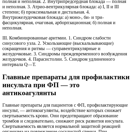
полная и неполная. 2. Внутрипредсердная блокада — полная
и неполная. 3. Атрио-вентрикулярная блокада: а) I, II и III
степени; б) проксимальная и дистальная. 4.
Внутрижелудочковая блокада: а) моно-, би- и три-
фасцикуляриая, очаговая, арборпзационная; б) полная и
неполная.
III. Комбинированные аритмии. 1. Синдром слабости
синусового узла. 2. Ускользающие (выскальзывающие)
сокращения и ритмы — суправентрикулярные и
желудочковые. 3. Синдромы преждевременного возбуждения
желудочков. 4. Парасистолии. 5. Синдром удлиненного
интервала Q—Т.
Главные препараты для профилактики
инсульта при ФП — это
антикоагулянты
Главные препараты для пациентов с ФП, профилактирующие
инсульт, — антикоагулянты, воздействие которых снижает
свертываемость крови. Они предотвращают образование
тромбов и следовательно, снижают риск развития инсульта.
Свертываемость является нормальной защитной реакцией
организма на повреждение сосудистой стенки. При