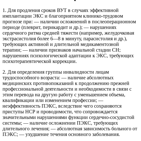
1. Для продления сроков ВУТ в случаях эффективной
имплантации ЭКС и благоприятном клинико-трудовом
прогнозе при: — наличии осложнений в послеоперационном
периоде (плеврит, перикардит и др.); — нарушениях
сердечного ритма средней тяжести (например, желудочковая
экстрасистолия более 6—8 в минуту, парасистолия и др.),
требующих активной и длительной медикаментозной
терапии; — наличии признаков начальной стадии СН;
нарушениях психологической адаптации к ЭКС, требующих
психотерапевтической коррекции.
2. Для определения группы инвалидности лицам
трудоспособного возраста: — наличие абсолютных
медицинских противопоказаний к продолжению прежней
профессиональной деятельности и необходимости в связи с
этим перевода на другую работу с уменьшением объема,
квалификации или изменением профессии; —
неэффективность ПЭКС, вследствие чего сохраняются
приступы НСР и проводимости, что сопровождается
значительными нарушениями функции сердечно-сосудистой
системы; — наличие осложнении ПЭКС, требующих
длительного лечения; — абсолютная зависимость больного от
ПЭКС; — ухудшение течения основного заболевания.