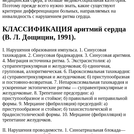
медицинская сфера, а больше медико-социальная категория.
Поэтому прежде всего нужно знать, какие существуют
критерии дифференциации больных, направляемых на
инвалидность с нарушением ритма сердца.
КЛАССИФИКАЦИЯ аритмий сердца
(В. Л. Дощицин, 1991).
I. Нарушения образования импульса. 1. Синусовая
тахикардия. 2. Синусовая брадикардня. 3. Синусовая аритмия.
4. Миграция источника ритма. 5. Экстрасистолия: а)
супрапентрикулярная и желудочковая; б) единичная,
групповая, аллоритмическая. 6. Пароксизмальная тахикардия:
а) суправентрнкулярная и желудочковая; б) приступообразная
и постоянно-возвратная. 7. Непароксизмальная тахикардия и
ускоренные эктопические ритмы — суправентрикулярные и
желудочковые. 8. Трепетание предсердии: а)
приступообразное и стойкое; б) правильной и неправильной
формы. 9. Мерцание (фибрилляция) предсердий: а)
приступообразное и стойкое; б) тахисистолической и
брадисистолической формы. 10. Мерцание (фибрилляция) и
трепетание желудочков.
II. Нарушения проводимости. 1. Синоатрнальная блокада—