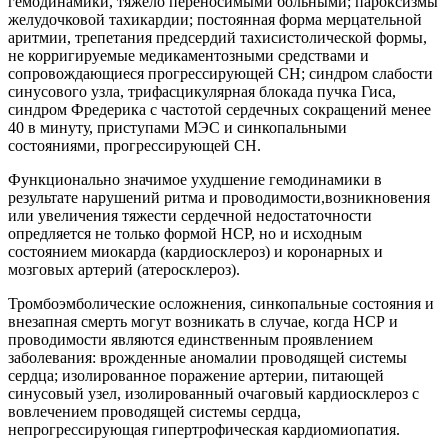
гемодинамики, тяжело переносимыми больными; пароксизмы
желудочковой тахикардии; постоянная форма мерцательной
аритмии, трепетания предсердий тахисистолической формы,
не корригируемые медикаментозными средствами и
сопровождающиеся прогрессирующей СН; синдром слабости
синусового узла, трифасцикулярная блокада пучка Гиса,
синдром Фредерика с частотой сердечных сокращений менее
40 в минуту, приступами МЭС и синкопальными
состояниями, прогрессирующей СН.
Функционально значимое ухудшение гемодинамики в
результате нарушений ритма и проводимости,возникновения
или увеличения тяжести сердечной недостаточности
опредляется не только формой НСР, но и исходным
состоянием миокарда (кардиосклероз) и коронарных и
мозговых артерий (атеросклероз).
Тромбоэмболические осложнения, синкопальные состояния и
внезапная смерть могут возникать в случае, когда НСР и
проводимости являются единственным проявлением
заболевания: врожденные аномалии проводящей системы
сердца; изолированное поражение артерии, питающей
синусовый узел, изолированный очаговый кардиосклероз с
вовлечением проводящей системы сердца,
непрогрессирующая гипертрофическая кардиомиопатия.