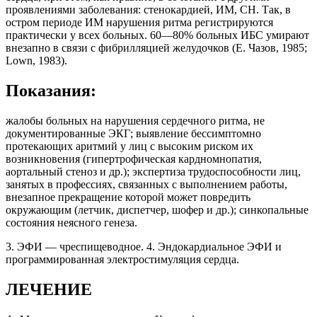
проявлениями заболевания: стенокардией, ИМ, СН. Так, в
остром периоде ИМ нарушения ритма регистрируются
практически у всех больных. 60—80% больных ИБС умирают
внезапно в связи с фибрилляцией желудочков (Е. Чазов, 1985;
Lown, 1983).
Показания:
жалобы больных на нарушения сердечного ритма, не
документированные ЭКГ; выявление бессимптомно
протекающих аритмий у лиц с высоким риском их
возникновения (гипертрофическая кардномнопатия,
аортальный стеноз и др.); экспертиза трудоспособности лиц,
занятых в профессиях, связанных с выполнением работы,
внезапное прекращение которой может повредить
окружающим (летчик, диспетчер, шофер и др.); синкопальные
состояния неясного генеза.
3. ЭФИ — чреспищеводное. 4. Эндокардиальное ЭФИ и
программированная электростимуляция сердца.
ЛЕЧЕНИЕ