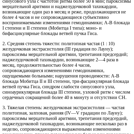
синусового узла с частотой ритма более 50 в мин; пароксизмы
мерцательной аритмии и наджелудочковой тахикардии,
возникающие один раз в месяц и реже, продолжающиеся не
более 4 часов и не сопровождающиеся субъективно
воспринимаемыми изменениями гемодинамики; А-В блокада
I степени и II степени (Мобитца I типа); моно- и
бифасцикулярные блокады ветвей пучка Гиса.
2. Средняя степень тяжести: политопная частая (1 : 10)
желудочковая экстрасистолия (III градация по Лауну);
пароксизмы мерцательной аритмии, трепетания предсердий;
наджелудочковой тахикардии, возникающие 2—4 раза в
месяц, продолжительностью более 4 часов,
сопровождающиеся изменениями гемодинамики,
ощущаемыми больными; нарушения проводимости: А-В
блокада Мобитца II и III степени, три-фасцикулярная блокада
ветвей пучка Гиса, синдром слабости синусового узла,
синоаурикулярная блокада III степени, узловой ритм с числом
сердечных сокращений более 40 в минуту и отсутствии СН.
3. Тяжелая степень: желудочковая экстрасистолия — частая
политопная, залповая, ранняя (IV—V градации по Лауну);
пароксизмы мерцательной аритмии, трепетания предсердий,
наджелудочковой тахикардии, возникающие несколько раз в
неделю, сопровождающиеся выраженными изменениями