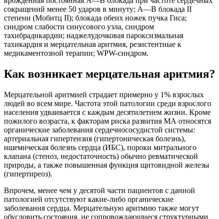
врожденная постоянная А—В блокада при частоте сердечных
сокращений менее 50 ударов в минуту; А—В блокада II
степени (Мобитц II); блокада обеих ножек пучка Гиса;
синдром слабости синусового узла, синдром
тахибраднкардии; наджелудочковая пароксизмальная
тахикардия и мерцательная аритмия, резистентные к
медикаментозной терапии; WPW-синдром.
Как возникает мерцательная аритмия?
Мерцательной аритмией страдает примерно у 1% взрослых
людей во всем мире. Частота этой патологии среди взрослого
населения удваивается с каждым десятилетием жизни. Кроме
пожилого возраста, к факторам риска развития МА относятся
органические заболевания сердечнососудистой системы:
артериальная гипертензия (гипертоническая болезнь),
ишемическая болезнь сердца (ИБС), пороки митрального
клапана (стеноз, недостаточность) обычно ревматической
природы, а также повышенная функция щитовидной железы
(гипертиреоз).
Впрочем, менее чем у десятой части пациентов с данной
патологией отсутствуют какие-либо органические
заболевания сердца. Мерцательную аритмию также могут
обусловить состояния, не сопровождающиеся структурными