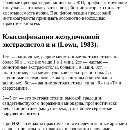
Главные препараты для пациентов с ФП, профилактирующие
инсульт — антикоагулянты, воздействие которых снижает
свертываемость крови. При фибрилляции предсердий
антикоагулянты принимать абсолютно необходимо
практически всем.
Классификация желудочковой
экстрасистол и и (Lown, 1983).
1ст. — одиночные, редкие монотонные экстраснстолы, не
более 60 в 1 час (не чаще 1 в 1 мин). 2ст.— частые —
монотопные экстрасистолы, больше 1 в 1мин. 3ст. —
политопные, частые желудочковые экстрасистолы. 4ст. —
групповые желудочковые экстрасистолы (сдвоенные и
залповые). 5ст.— ранние экстрасистолы, типа «R» на «Т» и
сверхранние.
3—5 ст. — это экстрасистолни высокой градации,
свидетельствуют о поражении миокарда, прогностически,
неблагоприятиые (могут переходить в более серьезные
нарушения ритма).
При ИБС возможны практически все перечисленные аритмии
сердца, при этом, как правило, в сочетании с другими