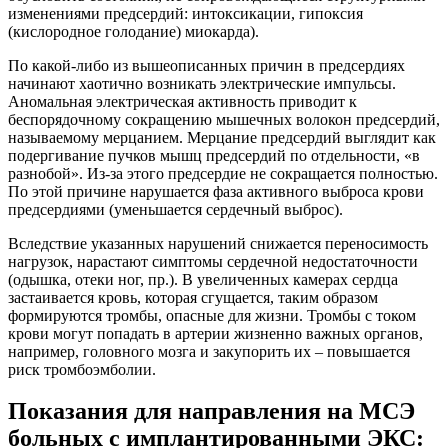
изменениями предсердий: интоксикации, гипоксия
(кислородное голодание) миокарда).
По какой-либо из вышеописанных причин в предсердиях
начинают хаотично возникать электрические импульсы.
Аномальная электрическая активность приводит к
беспорядочному сокращению мышечных волокон предсердий,
называемому мерцанием. Мерцание предсердий выглядит как
подергивание пучков мышц предсердий по отдельности, «в
разнобой». Из-за этого предсердие не сокращается полностью.
По этой причине нарушается фаза активного выброса крови
предсердиями (уменьшается сердечный выброс).
Вследствие указанных нарушений снижается переносимость
нагрузок, нарастают симптомы сердечной недостаточности
(одышка, отеки ног, пр.). В увеличенных камерах сердца
застаивается кровь, которая сгущается, таким образом
формируются тромбы, опасные для жизни. Тромбы с током
крови могут попадать в артерии жизненно важных органов,
например, головного мозга и закупорить их – повышается
риск тромбоэмболии.
Показания для направления на МСЭ
больных с имплантированными ЭКС: