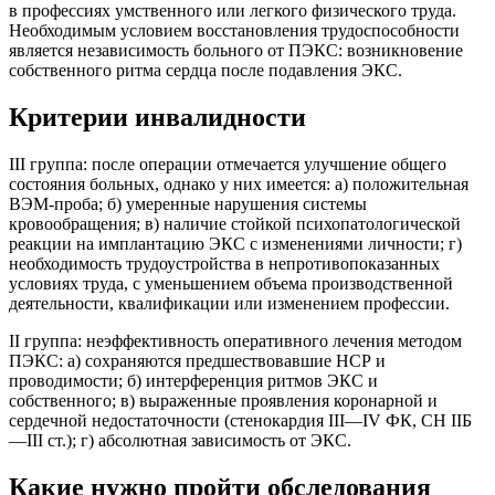
в профессиях умственного или легкого физического труда.
Необходимым условием восстановления трудоспособности
является независимость больного от ПЭКС: возникновение
собственного ритма сердца после подавления ЭКС.
Критерии инвалидности
III группа: после операции отмечается улучшение общего
состояния больных, однако у них имеется: а) положительная
ВЭМ-проба; б) умеренные нарушения системы
кровообращения; в) наличие стойкой психопатологической
реакции на имплантацию ЭКС с изменениями личности; г)
необходимость трудоустройства в непротивопоказанных
условиях труда, с уменьшением объема производственной
деятельности, квалификации или изменением профессии.
II группа: неэффективность оперативного лечения методом
ПЭКС: а) сохраняются предшествовавшие НСР и
проводимости; б) интерференция ритмов ЭКС и
собственного; в) выраженные проявления коронарной и
сердечной недостаточности (стенокардия III—IV ФК, СН IIБ
—III ст.); г) абсолютная зависимость от ЭКС.
Какие нужно пройти обследования