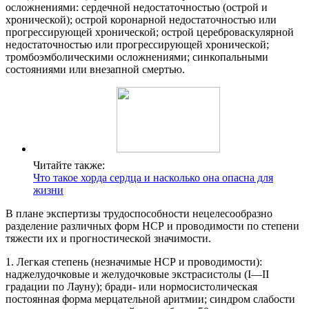
осложнениями: сердечной недостаточностью (острой и
хронической); острой коронарной недостаточностью или
прогрессирующей хронической; острой цереброваскулярной
недостаточностью или прогрессирующей хронической;
тромбоэмболическими осложнениями; синкопальными
состояниями или внезапной смертью.
Читайте также:
Что такое хорда сердца и насколько она опасна для
жизни
В плане экспертизы трудоспособности нецелесообразно
разделение различных форм НСР и проводимости по степени
тяжести их и прогностической значимости.
1. Легкая степень (незначимые НСР и проводимости):
наджелудочковые и желудочковые экстрасистолы (I—II
градации по Лауну); бради- или нормосистолическая
постоянная форма мерцательной аритмии; синдром слабости