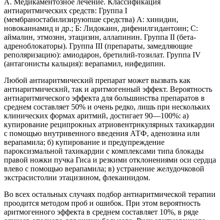
А. Медикаментозное лечение. Классификация
антиаритмических средств: Группа I
(мембраностабилизируюпше средства) А: хинидин,
новокаинамид и др.; Б: Лидокаин, дифенилгидантоин; С:
аймалин, этмознн, этацизин, аллапинин. Группа II (бета-
адреноблокаторы). Группа III (препараты, замедляющие
реполяризацию): амиодарон, бретилий-тозилат. Группа IV
(антагонисты кальция): верапамил, нифедипин.
Любой антиаритмический препарат может вызвать как
антиаритмическнй, так и аритмогенный эффект. Вероятность
антиаритмического эффекта для большинства препаратов в
среднем составляет 50% и очень редко, лишь при нескольких
клинических формах аритмий, достигает 90—100%: а)
купирование реципрокных атриовентрнкулярных тахикардии
с помощью внутривенного введения АТФ, аденозина или
верапамила; б) купирование и предупреждение
пароксизмальной тахикардии с комплексами типа блокады
правой ножки пучка Гиса и резкими отклонениями оси сердца
влево с помощью верапамила; в) устранение желудочковой
экстрасистолии этацизином, флекаинидом.
Во всех остальных случаях подбор антиаритмической терапии
проодится методом проб и ошибок. При этом вероятность
аритмогенного эффекта в среднем составляет 10%, в ряде