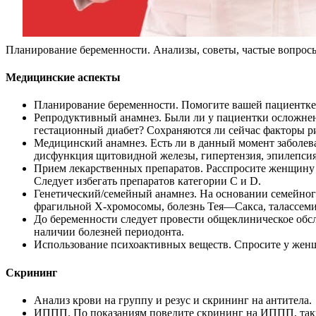
Планирование беременности. Анализы, советы, частые вопрос
Медицинские аспекты
Планирование беременности. Помогите вашей пациентке сп
Репродуктивный анамнез. Были ли у пациентки осложнен
гестационный диабет? Сохраняются ли сейчас факторы р
Медицинский анамнез. Есть ли в данный момент заболева
дисфункция щитовидной железы, гипертензия, эпилепсия
Прием лекарственных препаратов. Расспросите женщину о
Следует избегать препаратов категории С и D.
Генетический/семейный анамнез. На основании семейног
фрагильной Х-хромосомы, болезнь Тея—Сакса, талассеми
До беременности следует провести общеклиническое обсл
наличии болезней периодонта.
Использование психоактивных веществ. Спросите у женщ
Скрининг
Анализ крови на группу и резус и скрининг на антитела.
ИППП. По показаниям поведите скрининг на ИППП, таки