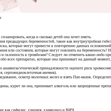
ы
ланировать, когда и сколько детей она хочет иметь.
ия предыдущих беременностей, такие как внутриутробная гибел
иска, которые могут привести к повторению данных осложнений
ния или состояния, которые могут повлиять на беременность? На
 и склонность к тромбозам? Следует ли отменить какие-либо пр
бо всех препаратах, которые она принимает на данный момент,
о анамнеза/этнической принадлежности оцените риск хромосомн
я, серповидноклеточная анемия).
едование, осмотр молочных желез и взять Пап-мазок. Определите
ины, курит ли она, принимает алкоголь или запрещенные препа
е как сифилис, гонорея, хламидиоз и ВИЧ.