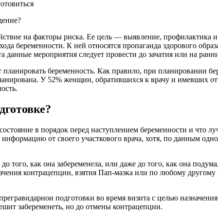
дение?
действие на факторы риска. Ее цель — выявление, профилактика
ода беременности. К ней относятся пропаганда здорового образ
а данные мероприятия следует провести до зачатия или на ранн
планировать беременность. Как правило, при планировании бер
ланирована. У 52% женщин, обратившихся к врачу и имевших от
ость.
дготовке?
состояние в порядок перед наступлением беременности и что лу
 информацию от своего участкового врача, хотя, по данным одно
о того, как она забеременела, или даже до того, как она подум
начения контрацепции, взятия Пап-мазка или по любому другому
 прегравидарнои подготовки во время визита с целью назначени
ешит забеременеть, но до отмены контрацепции.