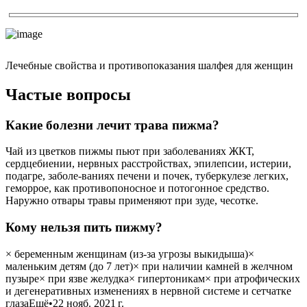
Лечебные свойства и противопоказания шалфея для женщин
Частые вопросы
Какие болезни лечит трава пижма?
Чай из цветков пижмы пьют при заболеваниях ЖКТ,
сердцебиении, нервных расстройствах, эпилепсии, истерии,
подагре, заболе-ваниях печени и почек, туберкулезе легких,
геморрое, как противопоносное и потогонное средство.
Наружно отвары травы применяют при зуде, чесотке.
Кому нельзя пить пижму?
× беременным женщинам (из-за угрозы выкидыша)×
маленьким детям (до 7 лет)× при наличии камней в желчном
пузыре× при язве желудка× гипертоникам× при атрофических
и дегенеративных изменениях в нервной системе и сетчатке
глазаЕщё•22 нояб. 2021 г.