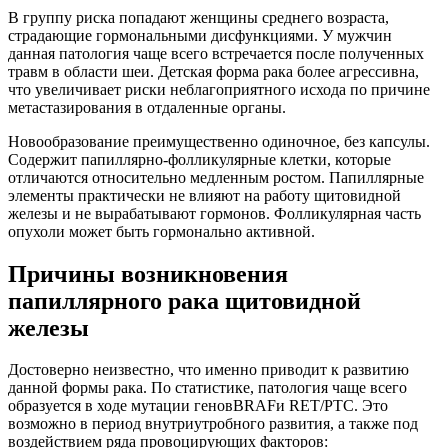
В группу риска попадают женщины среднего возраста,
страдающие гормональными дисфункциями. У мужчин
данная патология чаще всего встречается после полученных
травм в области шеи. Детская форма рака более агрессивна,
что увеличивает риски неблагоприятного исхода по причине
метастазирования в отдаленные органы.
Новообразование преимущественно одиночное, без капсулы.
Содержит папиллярно-фолликулярные клетки, которые
отличаются относительно медленным ростом. Папиллярные
элементы практически не влияют на работу щитовидной
железы и не вырабатывают гормонов. Фолликулярная часть
опухоли может быть гормонально активной.
Причины возникновения
папиллярного рака щитовидной
железы
Достоверно неизвестно, что именно приводит к развитию
данной формы рака. По статистике, патология чаще всего
образуется в ходе мутации геновBRAFи RET/PTC. Это
возможно в период внутриутробного развития, а также под
воздействием ряда провоцирующих факторов: