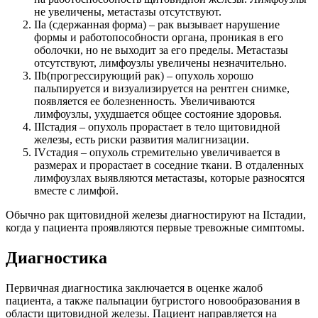
не увеличены, метастазы отсутствуют.
IIа (сдержанная форма) – рак вызывает нарушение
формы и работопособности органа, проникая в его
оболочки, но не выходит за его пределы. Метастазы
отсутствуют, лимфоузлы увеличены незначительно.
IIb(прогрессирующий рак) – опухоль хорошо
пальпируется и визуализируется на рентген снимке,
появляется ее болезненность. Увеличиваются
лимфоузлы, ухудшается общее состояние здоровья.
IIIстадия – опухоль прорастает в тело щитовидной
железы, есть риски развития малигнизации.
IVстадия – опухоль стремительно увеличивается в
размерах и прорастает в соседние ткани. В отдаленных
лимфоузлах выявляются метастазы, которые разносятся
вместе с лимфой.
Обычно рак щитовидной железы диагностируют на IIстадии,
когда у пациента проявляются первые тревожные симптомы.
Диагностика
Первичная диагностика заключается в оценке жалоб
пациента, а также пальпации бугристого новообразования в
области щитовидной железы. Пациент направляется на